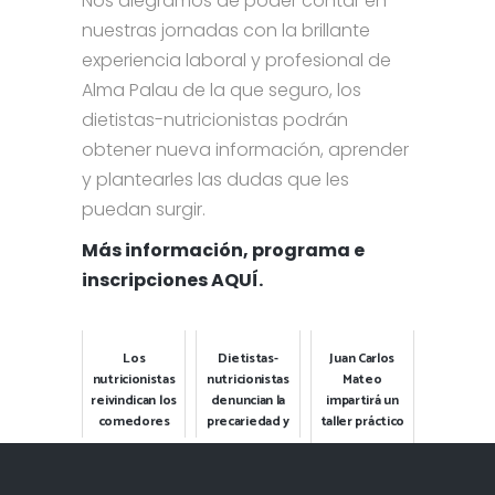
Nos alegramos de poder contar en
nuestras jornadas con la brillante
experiencia laboral y profesional de
Alma Palau de la que seguro, los
dietistas-nutricionistas podrán
obtener nueva información, aprender
y plantearles las dudas que les
puedan surgir.
Más información, programa e
inscripciones AQUÍ.
Los
Dietistas-
Juan Carlos
nutricionistas
nutricionistas
Mateo
reivindican los
denuncian la
impartirá un
comedores
precariedad y
taller práctico
escolares
reclaman
sobre
como
mejoras en el
"Comida de
espacios para
ámbito de la
aprovechamiento"