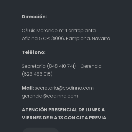
mejorar
restauración...
2025-02-27
hábitos
2025-02-06
Destacada
alimentici...
Destacada
Dirección:
2024-09-22
Destacada
C/Luis Morondo nº4 entreplanta
oficina 5 CP: 31006, Pamplona, Navarra
Teléfono:
Secretaría (848 410 741) - Gerencia
(628 485 015)
Mail:
secretaria@codinna.com
gerencia@codinna.com
ATENCIÓN PRESENCIAL DE LUNES A
VIERNES DE 9 A 13 CON CITA PREVIA
.