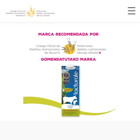
1
2
3
4
Previous
Next