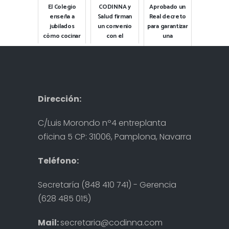
El Colegio
CODINNA y
Aprobado un
enseña a
Salud firman
Real decreto
jubilados
un convenio
para garantizar
cómo cocinar
con el
una
para una
objetivo de
alimentación
alimentación
incorporar
saludable en
saludable
estos
hospitales y
profesionales
residencias
2023-10-25
en la sanidad
de m...
Destacada
p...
2025-05-16
Dirección:
2026-06-09
Destacada
Destacada
C/Luis Morondo nº4 entreplanta
oficina 5 CP: 31006, Pamplona, Navarra
Teléfono:
Secretaría (848 410 741) - Gerencia
(628 485 015)
Mail:
secretaria@codinna.com