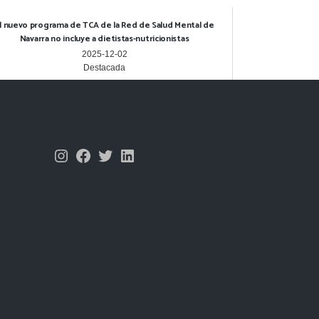
l nuevo programa de TCA de la Red de Salud Mental de
Navarra no incluye a dietistas-nutricionistas
2025-12-02
Destacada
Instagram
Facebook
Twitter
LinkedIn