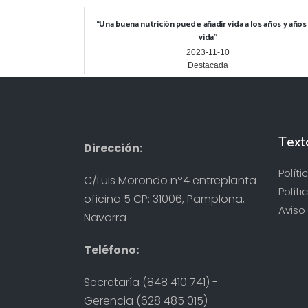
“Una buena nutrición puede añadir vida a los años y años 
vida”
2023-11-10
Destacada
Text
Dirección:
Polít
C/Luis Morondo nº4 entreplanta
Políti
oficina 5 CP: 31006, Pamplona,
Aviso 
Navarra
Teléfono:
Secretaría (848 410 741) -
Gerencia (628 485 015)