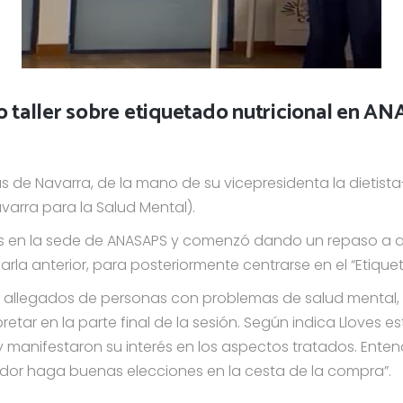
 taller sobre etiquetado nutricional en A
tas de Navarra, de la mano de su vicepresidenta la dietista-
varra para la Salud Mental).
tos en la sede de ANASAPS y comenzó dando un repaso a 
rla anterior, para posteriormente centrarse en el “Etiquet
 y allegados de personas con problemas de salud mental, a
retar en la parte final de la sesión. Según indica Lloves 
 y manifestaron su interés en los aspectos tratados. Enten
idor haga buenas elecciones en la cesta de la compra”.