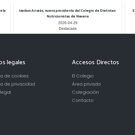
a la
Izaskun Arrarás, nueva presidenta del Colegio de Dietistas-
E
Nutricionistas de Navarra
2026-04-29
Destacada
os legales
Accesos Directos
ica de cookies
El Colegio
ca de privacidad
Área privada
legal
Colegiación
Contacto