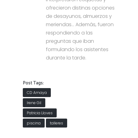
ofrecieron distinas opciones
de desayunos, almuerzos y
meriendas… Además, fueron
respondiendo a las
preguntas que iban
formulando los asistentes
durante la tarde.
Post Tags:
CD Amaya
Irene Gil
Patricia Lloves
piscina
talleres