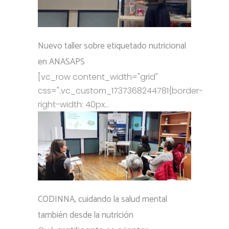
Nuevo taller sobre etiquetado nutricional
en ANASAPS
[vc_row content_width="grid"
css=".vc_custom_1737368244781{border-
right-width: 40px...
CODINNA, cuidando la salud mental
también desde la nutrición