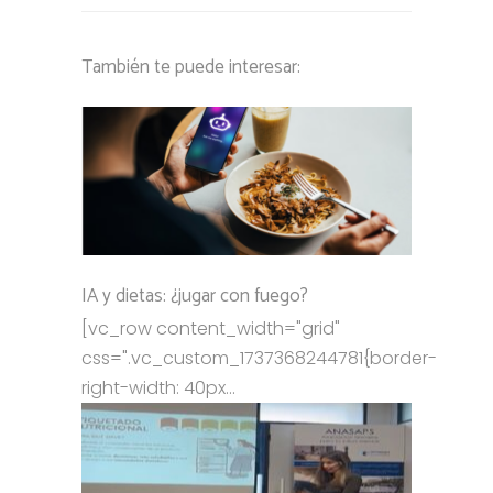
También te puede interesar:
IA y dietas: ¿jugar con fuego?
[vc_row content_width="grid"
css=".vc_custom_1737368244781{border-
right-width: 40px...