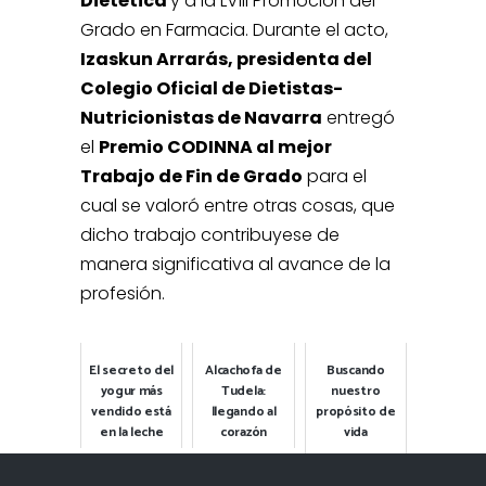
Dietética
y a la LVIII Promoción del
Grado en Farmacia. Durante el acto,
Izaskun Arrarás, presidenta del
Colegio Oficial de Dietistas-
Nutricionistas de Navarra
entregó
el
Premio CODINNA al mejor
Trabajo de Fin de Grado
para el
cual se valoró entre otras cosas, que
dicho trabajo contribuyese de
manera significativa al avance de la
profesión.
El secreto del
Alcachofa de
Buscando
yogur más
Tudela:
nuestro
vendido está
llegando al
propósito de
en la leche
corazón
vida
2026-06-01
2025-10-27
2026-05-13
Destacada
Destacada
Destacada