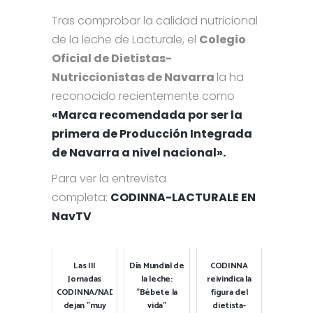
Tras comprobar la calidad nutricional
de la leche de Lacturale, el
Colegio
Oficial de Dietistas-
Nutriccionistas de Navarra
la ha
reconocido recientemente como
«Marca recomendada por ser la
primera de Producción Integrada
de Navarra a nivel nacional».
Para ver la entrevista
completa:
CODINNA-LACTURALE EN
NavTV
Las III
Día Mundial de
CODINNA
Jornadas
la leche:
reivindica la
CODINNA/NADNEO
"Bébete la
figura del
dejan "muy
vida"
dietista-