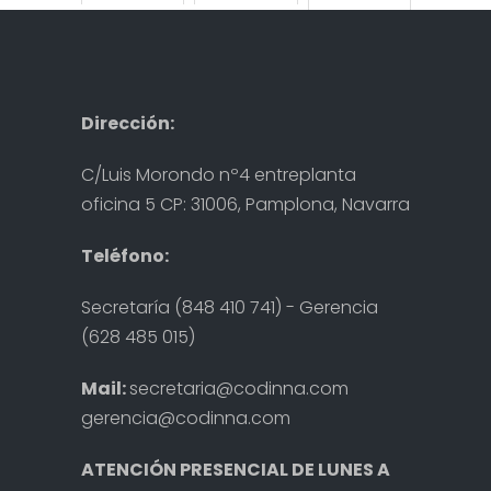
buen sabor" a
nutricionista
2025-05-30
las colegiadas
en Navarra TV
Destacada
2024-03-18
2024-11-21
Destacada
Destacada
Dirección:
C/Luis Morondo nº4 entreplanta
oficina 5 CP: 31006, Pamplona, Navarra
Teléfono:
Secretaría (848 410 741) - Gerencia
(628 485 015)
Mail:
secretaria@codinna.com
gerencia@codinna.com
ATENCIÓN PRESENCIAL DE LUNES A