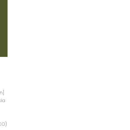
n
n]
cia
EO)