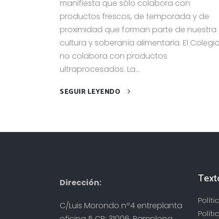
manifiesta que sólo colabora con
productos frescos, de temporada y de
proximidad que forman parte de nuestra
cultura y soberanía alimentaria. El Colegi
no colabora con productos
ultraprocesados. La...
SEGUIR LEYENDO
Text
Dirección:
Polít
C/Luis Morondo nº4 entreplanta
Políti
oficina 5 CP: 31006, Pamplona,