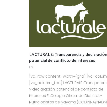
LACTURALE: Transparencia y declaració
potencial de conflicto de intereses
En
[vc_row content_width="grid"][vc_colum
[vc_column_text] LACTURALE: Transparen
y declaración potencial de conflicto de
intereses El Colegio Oficial de Dietistas-
Nutricionistas de Navarra (CODINNA/NADN