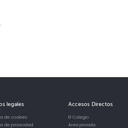
o
os legales
Accesos Directos
ica de cookies
El Colegio
ca de privacidad
Área privada