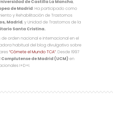
Universidad de Castilla La Mancha
,
ropea de Madrid
. Ha participado como
iento y Rehabilitación de Trastornos
os, Madrid
, y Unidad de Trastornos de la
itario Santa Cristina.
s de orden nacional e internacional en el
radora habitual del blog divulgativo sobre
iares
“Cómete el Mundo TCA”
. Desde 1997
d Complutense de Madrid (UCM)
en
cionales I+D+I.