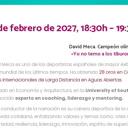
de febrero de 2027, 18:30h – 19
David Meca. Campeón olí
«Yo no temo a los tibur
 Meca es uno de los deportistas españoles de mayor éxito
 mundial de los últimos tiempos. Ha obtenido
28 oros en 
os internacionales de Larga Distancia en Aguas Abiertas
.
do en Economía y Arquitectura, en la
University of Sou
nocido
experto en coaching, liderazgo y mentoring.
lo conductor de la narración es su carrera deportiva de la
 vida cotidiana, enfatizando valores y temas como: crisi
sidad, resiliencia, liderazgo, innovación, espíritu de super