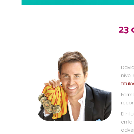
23 
David
nivel
títul
Forma
reco
El hi
en la
adver