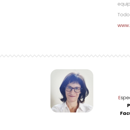
equip
Todo 
www.
E
spec
P
Fac