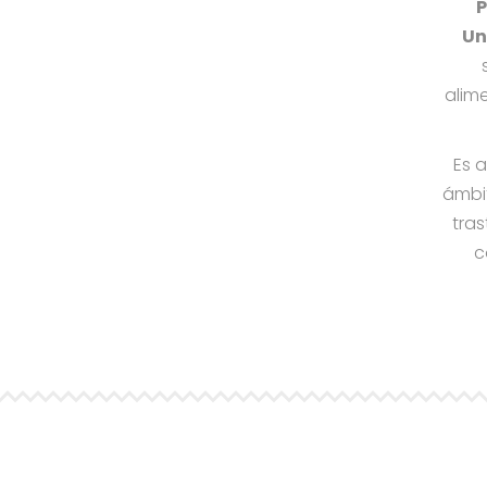
P
Un
alim
Es 
ámbit
tras
c