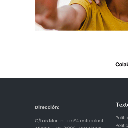
Text
Dirección:
Polít
C/Luis Morondo nº4 entreplanta
Políti