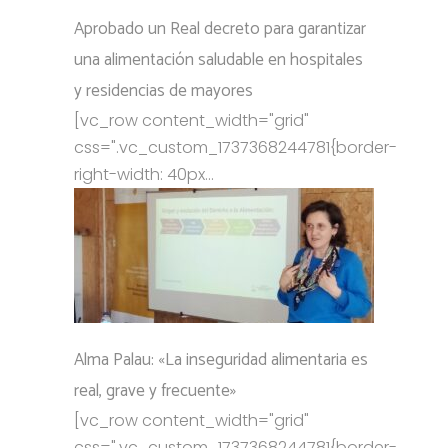
Aprobado un Real decreto para garantizar
una alimentación saludable en hospitales
y residencias de mayores
[vc_row content_width="grid"
css=".vc_custom_1737368244781{border-
right-width: 40px...
Alma Palau: «La inseguridad alimentaria es
real, grave y frecuente»
[vc_row content_width="grid"
css=".vc_custom_1737368244781{border-