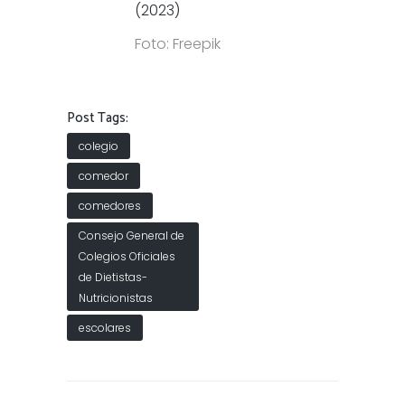
(2023)
Foto: Freepik
Post Tags:
colegio
comedor
comedores
Consejo General de
Colegios Oficiales
de Dietistas-
Nutricionistas
escolares