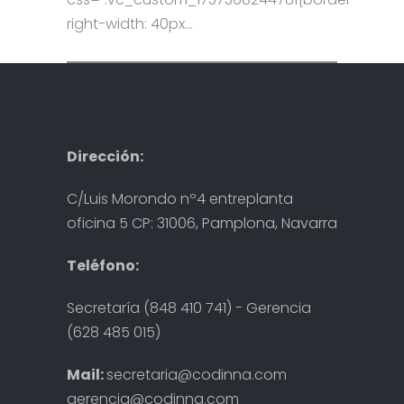
right-width: 40px...
Dirección:
C/Luis Morondo nº4 entreplanta
oficina 5 CP: 31006, Pamplona, Navarra
Teléfono:
Secretaría (848 410 741) - Gerencia
(628 485 015)
Mail:
secretaria@codinna.com
gerencia@codinna.com