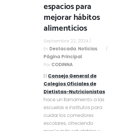
espacios para
mejorar hábitos
alimenticios
Septiembre 22, 2024
En
Destacada
,
Noticias
,
Página Principal
Por
CODINNA
El
Consejo General de
Colegios Oficiales de
Dietistas-Nutricionistas
hace un llamamiento a las
escuelas e institutos para
cuidar los comedores
escolares, ofreciendo