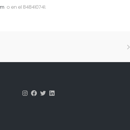
om
o en el 848410741.
Instagram
Facebook
Twitter
LinkedIn