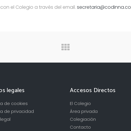
on el Colegio a través del email.
secretaria@codinna.c
os legales
Accesos Directos
ica de cookies
El Colegio
ca de privacidad
Área privada
legal
Colegiación
Contacto