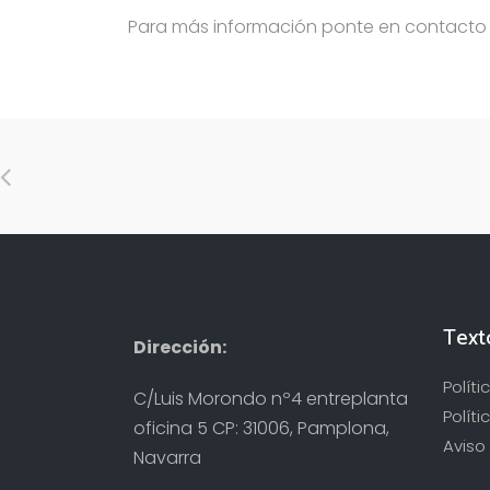
Para más información ponte en contacto c
Text
Dirección:
Polít
C/Luis Morondo nº4 entreplanta
Políti
oficina 5 CP: 31006, Pamplona,
Aviso 
Navarra