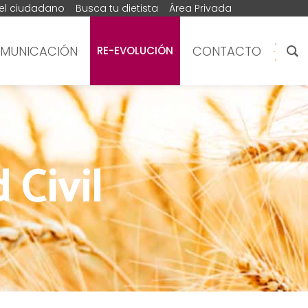
del ciudadano
Busca tu dietista
Área Privada
MUNICACIÓN
CONTACTO
RE-EVOLUCIÓN
 Civil