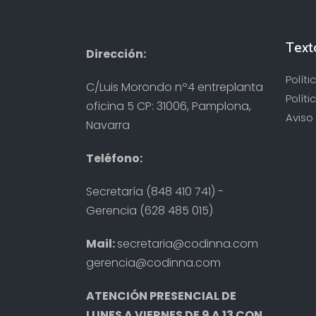
Text
Dirección:
Polít
C/Luis Morondo nº4 entreplanta
Políti
oficina 5 CP: 31006, Pamplona,
Aviso 
Navarra
Teléfono:
Secretaría (848 410 741) -
Gerencia (628 485 015)
Mail:
secretaria@codinna.com
gerencia@codinna.com
ATENCIÓN PRESENCIAL DE
LUNES A VIERNES DE 9 A 13 CON