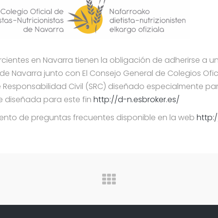
ercientes en Navarra tienen la obligación de adherirse a un
s de Navarra junto con El Consejo General de Colegios Ofici
e Responsabilidad Civil (SRC) diseñado especialmente par
 diseñada para este fin
http://d-n.esbroker.es/
mento de preguntas frecuentes disponible en la web
http: