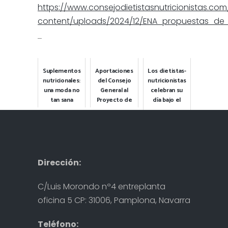
https://www.consejodietistasnutricionistas.co
content/uploads/2024/12/ENA_propuestas_de_
Suplementos
Aportaciones
Los dietistas-
nutricionales:
del Consejo
nutricionistas
una moda no
General al
celebran su
tan sana
Proyecto de
día bajo el
Real Decreto
lema "Todo
2024-07-02
para el
me sienta
Consejos de
tu dietista-
fomento de
mal"
nutricionista
una
2024-11-20
alimentación
Destacada
sal...
Dirección:
2025-07-02
Destacada
C/Luis Morondo nº4 entreplanta
oficina 5 CP: 31006, Pamplona, Navarra
Teléfono: