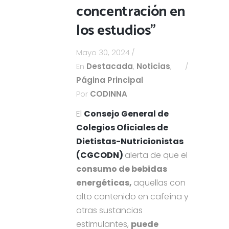
concentración en
los estudios”
Mayo 30, 2024
En
Destacada
,
Noticias
,
Página Principal
Por
CODINNA
El
Consejo General de
Colegios Oficiales de
Dietistas-Nutricionistas
(CGCODN)
alerta de que el
consumo de bebidas
energéticas,
aquellas con
alto contenido en cafeína y
otras sustancias
estimulantes,
puede