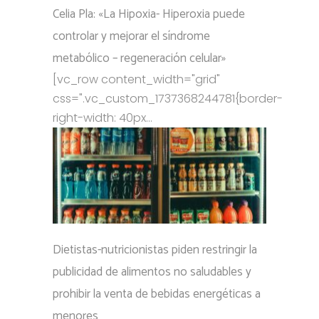
Celia Pla: «La Hipoxia- Hiperoxia puede
controlar y mejorar el síndrome
metabólico – regeneración celular»
[vc_row content_width="grid"
css=".vc_custom_1737368244781{border-
right-width: 40px...
Dietistas-nutricionistas piden restringir la
publicidad de alimentos no saludables y
prohibir la venta de bebidas energéticas a
menores