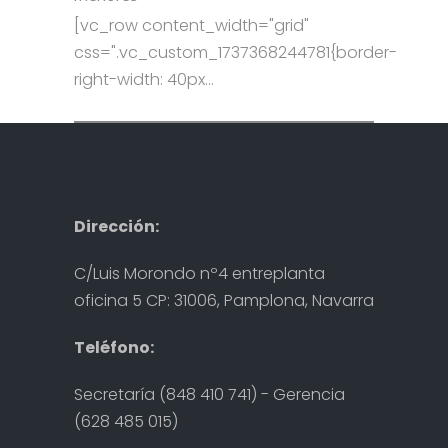
[vc_row content_width="grid"
css=".vc_custom_1737368244781{border-
right-width: 40px...
Dirección:
C/Luis Morondo nº4 entreplanta
oficina 5 CP: 31006, Pamplona, Navarra
Teléfono:
Secretaría (848 410 741) - Gerencia
(628 485 015)