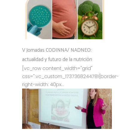
V Jornadas CODINNA/ NADNEO:
actualidad y futuro de la nutrición
[vc_row content_width="grid"
css=".vc_custom_1737368244781{border-
right-width: 40px...