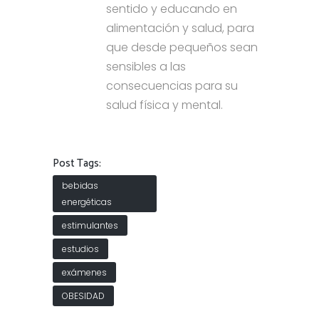
sentido y educando en
alimentación y salud, para
que desde pequeños sean
sensibles a las
consecuencias para su
salud física y mental.
Post Tags:
bebidas
energéticas
estimulantes
estudios
exámenes
OBESIDAD