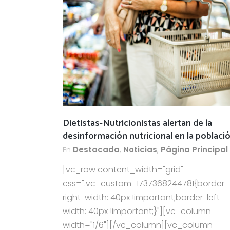
Dietistas-Nutricionistas alertan de la
desinformación nutricional en la poblaci
En
Destacada
,
Noticias
,
Página Principal
[vc_row content_width="grid"
css=".vc_custom_1737368244781{border-
right-width: 40px !important;border-left-
width: 40px !important;}"][vc_column
width="1/6"][/vc_column][vc_column