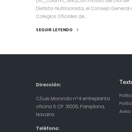
[vc_column_text]Con motivo del Día del
Dietista-Nutricionista, el Consejo General
Colegios Oficiales de...
SEGUIR LEYENDO
Text
Dirección:
Polít
C/Luis Morondo nº4 entreplanta
Políti
oficina 5 CP: 31006, Pamplona,
Aviso 
Navarra
Teléfono: