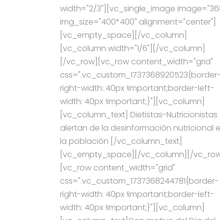
width="2/3"][vc_single_image image="36
img_size="400*400" alignment="center"]
[vc_empty_space][/vc_column]
[vc_column width="1/6"][/vc_column]
[/vc_row][vc_row content_width="grid"
css=".vc_custom_1737368920523{border
right-width: 40px !important;border-left-
width: 40px !important;}"][vc_column]
[vc_column_text] Dietistas-Nutricionistas
alertan de la desinformación nutricional 
la población [/vc_column_text]
[vc_empty_space][/vc_column][/vc_ro
[vc_row content_width="grid"
css=".vc_custom_1737368244781{border-
right-width: 40px !important;border-left-
width: 40px !important;}"][vc_column]