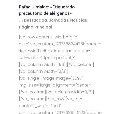
Rafael Urrialde: «Etiquetado
precautorio de alérgenos»
En
Destacada
,
Jornadas
,
Noticias
,
Página Principal
[vc_row content_width="grid"
css=".vc_custom_1737368244781{border-
right-width: 40px !important;border-
left-width: 40px !important;}"]
[vc_column width="1/6"][/vc_column]
[vc_column width="2/3"]
[vc_single_image image="3697"
img_size="large" alignment="center"]
[/vc_column][vc_column width="1/6"]
[/vc_column][/vc_row][vc_row
content_width="grid"
css=".vc_custom_1737368920523{border-