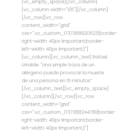
[vc_empty_space][/vc_column]
[vc_column width="1/6"][/vc_column]
[/vc_row][vc_row
content_width="grid"
css=".vc_custom_1737368920523{border-
right-width: 40px !important;border-
left-width: 40px !important;}"]
[vc_column][vc_column_text] Rafael
Urrialde: "Una simple traza de un
alérgeno puede provocar la muerte
de una persona en 15 minutos”
[/vc_column_text][vc_empty_space]
[/vc_column][/vc_row][vc_row
content_width="grid"
css=".vc_custom_1737368244781{border-
right-width: 40px !important;border-
left-width: 40px !important;}"]