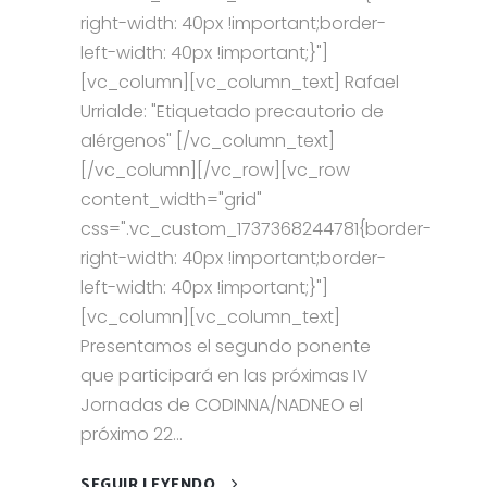
right-width: 40px !important;border-
left-width: 40px !important;}"]
[vc_column][vc_column_text] Rafael
Urrialde: "Etiquetado precautorio de
alérgenos" [/vc_column_text]
[/vc_column][/vc_row][vc_row
content_width="grid"
css=".vc_custom_1737368244781{border-
right-width: 40px !important;border-
left-width: 40px !important;}"]
[vc_column][vc_column_text]
Presentamos el segundo ponente
que participará en las próximas IV
Jornadas de CODINNA/NADNEO el
próximo 22...
SEGUIR LEYENDO