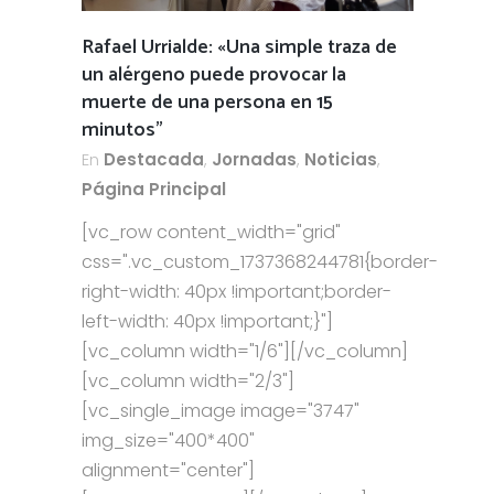
Rafael Urrialde: «Una simple traza de
un alérgeno puede provocar la
muerte de una persona en 15
minutos”
En
Destacada
,
Jornadas
,
Noticias
,
Página Principal
[vc_row content_width="grid"
css=".vc_custom_1737368244781{border-
right-width: 40px !important;border-
left-width: 40px !important;}"]
[vc_column width="1/6"][/vc_column]
[vc_column width="2/3"]
[vc_single_image image="3747"
img_size="400*400"
alignment="center"]