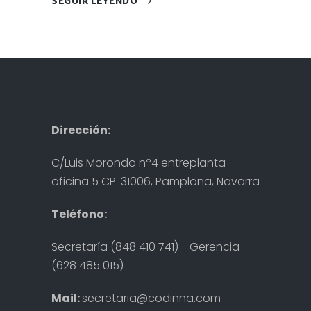
SEGUIR LEYENDO
Dirección:
C/Luis Morondo nº4 entreplanta
oficina 5 CP: 31006, Pamplona, Navarra
Teléfono:
Secretaría (848 410 741) - Gerencia
(628 485 015)
Mail:
secretaria@codinna.com