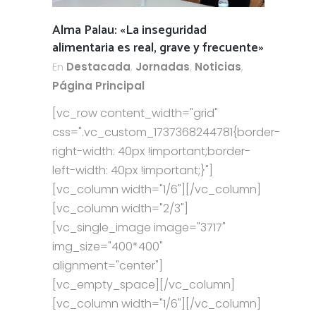
Alma Palau: «La inseguridad
alimentaria es real, grave y frecuente»
En
Destacada
,
Jornadas
,
Noticias
,
Página Principal
[vc_row content_width="grid"
css=".vc_custom_1737368244781{border-
right-width: 40px !important;border-
left-width: 40px !important;}"]
[vc_column width="1/6"][/vc_column]
[vc_column width="2/3"]
[vc_single_image image="3717"
img_size="400*400"
alignment="center"]
[vc_empty_space][/vc_column]
[vc_column width="1/6"][/vc_column]