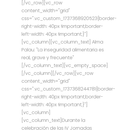
[/vc_row][vc_row
content_width="grid"
css=".vc_custom_1737368920523{border-
right-width: 40px !important;border-
left-width: 40px !important;}"]
[vc_column][vc_column_text] Alma
Palau: "La inseguridad alimentaria es
real, grave y frecuente"
[/vc_column_text][vc_empty_space]
[/vc_column][/vc_row][vc_row
content_width="grid"
css=".vc_custom_1737368244781{border-
right-width: 40px !important;border-
left-width: 40px !important;}"]
[vc_column]
[vc_column_text]Durante la
celebración de las IV Jornadas