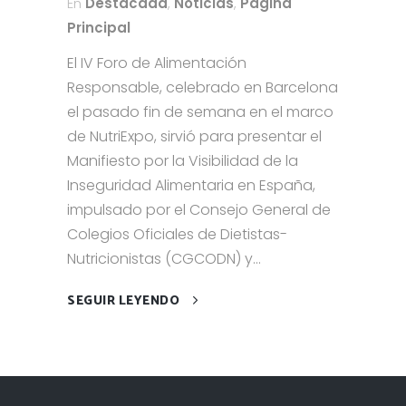
En
Destacada
,
Noticias
,
Página
Principal
El IV Foro de Alimentación
Responsable, celebrado en Barcelona
el pasado fin de semana en el marco
de NutriExpo, sirvió para presentar el
Manifiesto por la Visibilidad de la
Inseguridad Alimentaria en España,
impulsado por el Consejo General de
Colegios Oficiales de Dietistas-
Nutricionistas (CGCODN) y...
SEGUIR LEYENDO