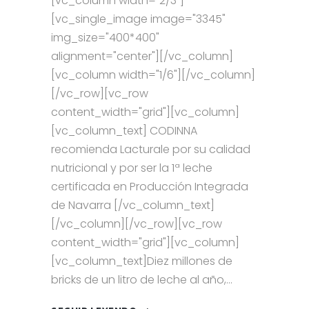
[vc_column width="2/3"]
[vc_single_image image="3345"
img_size="400*400"
alignment="center"][/vc_column]
[vc_column width="1/6"][/vc_column]
[/vc_row][vc_row
content_width="grid"][vc_column]
[vc_column_text] CODINNA
recomienda Lacturale por su calidad
nutricional y por ser la 1ª leche
certificada en Producción Integrada
de Navarra [/vc_column_text]
[/vc_column][/vc_row][vc_row
content_width="grid"][vc_column]
[vc_column_text]Diez millones de
bricks de un litro de leche al año,...