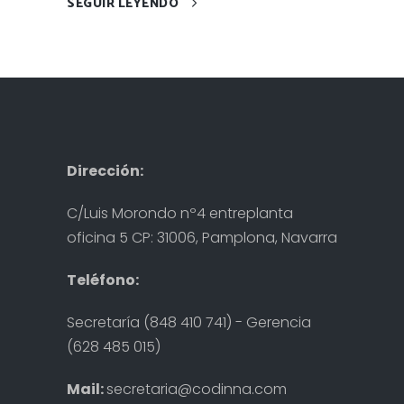
SEGUIR LEYENDO
Dirección:
C/Luis Morondo nº4 entreplanta
oficina 5 CP: 31006, Pamplona, Navarra
Teléfono:
Secretaría (848 410 741) - Gerencia
(628 485 015)
Mail:
secretaria@codinna.com