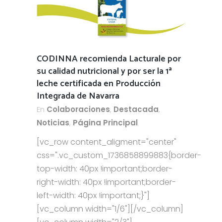
CODINNA recomienda Lacturale por
su calidad nutricional y por ser la 1ª
leche certificada en Producción
Integrada de Navarra
En
Colaboraciones
,
Destacada
,
Noticias
,
Página Principal
[vc_row content_aligment="center"
css=".vc_custom_1736858899883{border-
top-width: 40px !important;border-
right-width: 40px !important;border-
left-width: 40px !important;}"]
[vc_column width="1/6"][/vc_column]