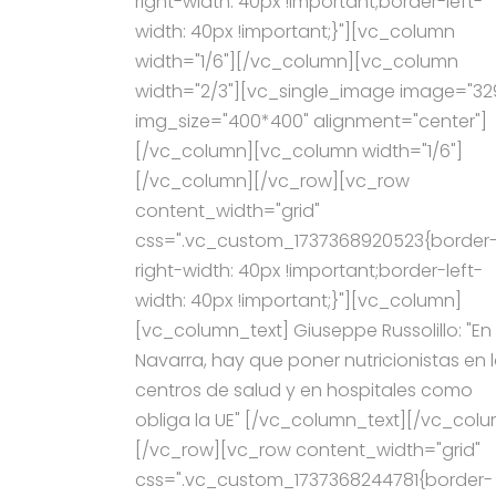
right-width: 40px !important;border-left-
width: 40px !important;}"][vc_column
width="1/6"][/vc_column][vc_column
width="2/3"][vc_single_image image="32
img_size="400*400" alignment="center"]
[/vc_column][vc_column width="1/6"]
[/vc_column][/vc_row][vc_row
content_width="grid"
css=".vc_custom_1737368920523{border
right-width: 40px !important;border-left-
width: 40px !important;}"][vc_column]
[vc_column_text] Giuseppe Russolillo: "En
Navarra, hay que poner nutricionistas en 
centros de salud y en hospitales como
obliga la UE" [/vc_column_text][/vc_col
[/vc_row][vc_row content_width="grid"
css=".vc_custom_1737368244781{border-