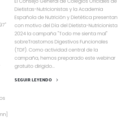
El Consejo General de Colegios Oficiales de
Dietistas-Nutricionistas y la Academia
Española de Nutrición y Dietética presentan
97"
con motivo del Día del Dietista-Nutricionista
2024 la campaña "Todo me sienta mal"
sobreTrastornos Digestivos Funcionales
(TDF). Como actividad central de la
campaña, hemos preparado este webinar
-
gratuito dirigido...
SEGUIR LEYENDO
los
umn]