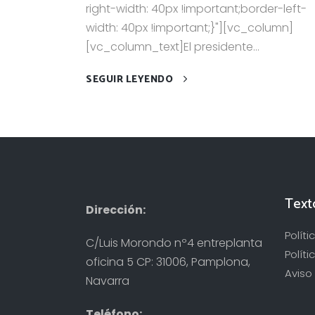
right-width: 40px !important;border-left-
width: 40px !important;}"][vc_column]
[vc_column_text]El presidente...
SEGUIR LEYENDO
Text
Dirección:
Polít
C/Luis Morondo nº4 entreplanta
Políti
oficina 5 CP: 31006, Pamplona,
Aviso 
Navarra
Teléfono: