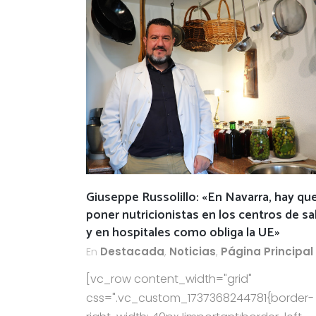
Giuseppe Russolillo: «En Navarra, hay qu
poner nutricionistas en los centros de sa
y en hospitales como obliga la UE»
En
Destacada
,
Noticias
,
Página Principal
[vc_row content_width="grid"
css=".vc_custom_1737368244781{border-