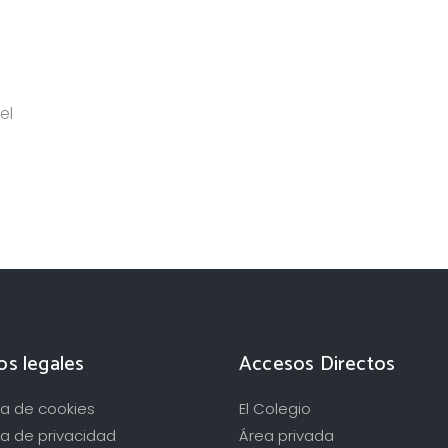
el
os legales
Accesos Directos
ica de cookies
El Colegio
ca de privacidad
Área privada