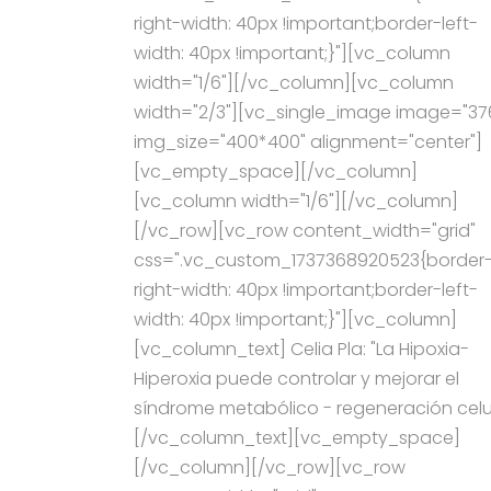
right-width: 40px !important;border-left-
width: 40px !important;}"][vc_column
width="1/6"][/vc_column][vc_column
width="2/3"][vc_single_image image="37
img_size="400*400" alignment="center"]
[vc_empty_space][/vc_column]
[vc_column width="1/6"][/vc_column]
[/vc_row][vc_row content_width="grid"
css=".vc_custom_1737368920523{border
right-width: 40px !important;border-left-
width: 40px !important;}"][vc_column]
[vc_column_text] Celia Pla: "La Hipoxia-
Hiperoxia puede controlar y mejorar el
síndrome metabólico - regeneración celu
[/vc_column_text][vc_empty_space]
[/vc_column][/vc_row][vc_row