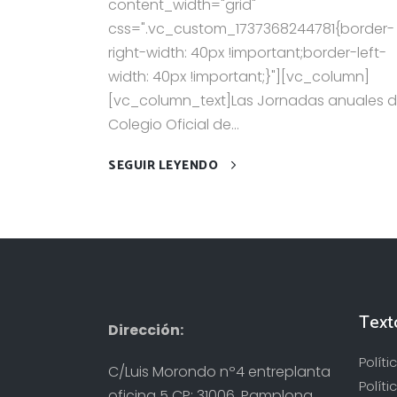
content_width="grid"
css=".vc_custom_1737368244781{border-
right-width: 40px !important;border-left-
width: 40px !important;}"][vc_column]
[vc_column_text]Las Jornadas anuales d
Colegio Oficial de...
SEGUIR LEYENDO
Text
Dirección:
Polít
C/Luis Morondo nº4 entreplanta
Políti
oficina 5 CP: 31006, Pamplona,