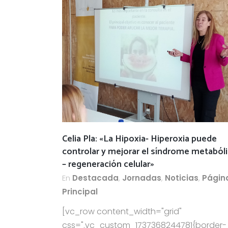
Celia Pla: «La Hipoxia- Hiperoxia puede
controlar y mejorar el síndrome metaból
– regeneración celular»
En
Destacada
,
Jornadas
,
Noticias
,
Págin
Principal
[vc_row content_width="grid"
css=".vc_custom_1737368244781{border-