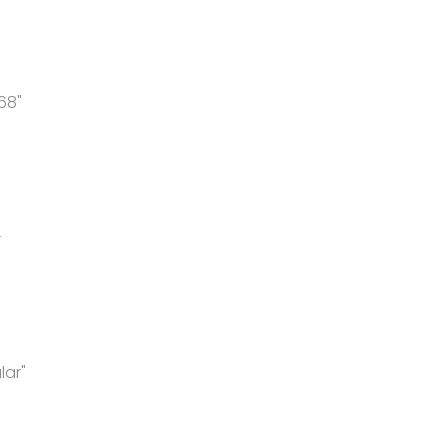
68"
-
lar"