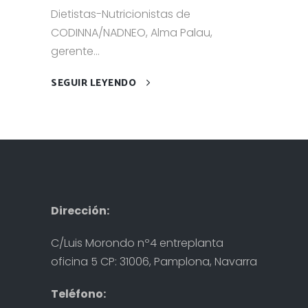
Dietistas-Nutricionistas de
CODINNA/NADNEO, Alma Palau,
gerente...
SEGUIR LEYENDO
Dirección:
C/Luis Morondo nº4 entreplanta
oficina 5 CP: 31006, Pamplona, Navarra
Teléfono: