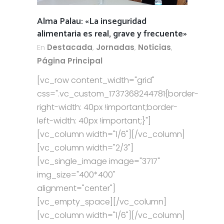
Alma Palau: «La inseguridad
alimentaria es real, grave y frecuente»
En
Destacada
,
Jornadas
,
Noticias
,
Página Principal
[vc_row content_width="grid"
css=".vc_custom_1737368244781{border-
right-width: 40px !important;border-
left-width: 40px !important;}"]
[vc_column width="1/6"][/vc_column]
[vc_column width="2/3"]
[vc_single_image image="3717"
img_size="400*400"
alignment="center"]
[vc_empty_space][/vc_column]
[vc_column width="1/6"][/vc_column]