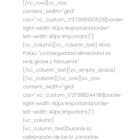
[/vc_row][vc_row
content_width="grid"
css=".vc_custom_1737368920523{border-
right-width: 40px !important;border-
left-width: 40px !important;}"]
[vc_column][vc_column_text] Alma
Palau: "La inseguridad alimentaria es
real, grave y frecuente"
[/vc_column_text][vc_empty_space]
[/vc_column][/vc_row][vc_row
content_width="grid"
css=".vc_custom_1737368244781{border-
right-width: 40px !important;border-
left-width: 40px !important;}"]
[vc_column]
[vc_column_text]Durante la
celebración de las IV Jornadas