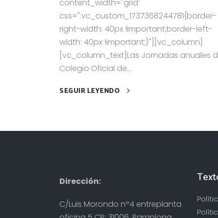
content_width="grid"
css=".vc_custom_1737368244781{border-
right-width: 40px !important;border-left-
width: 40px !important;}"][vc_column]
[vc_column_text]Las Jornadas anuales d
Colegio Oficial de...
SEGUIR LEYENDO
Text
Dirección:
Polít
C/Luis Morondo nº4 entreplanta
Políti
oficina 5 CP: 31006, Pamplona,