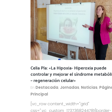
Celia Pla: «La Hipoxia- Hiperoxia puede
controlar y mejorar el síndrome metaból
– regeneración celular»
En
Destacada
,
Jornadas
,
Noticias
,
Págin
Principal
[vc_row content_width="grid"
css=".vc_custom_1737368244781{border-