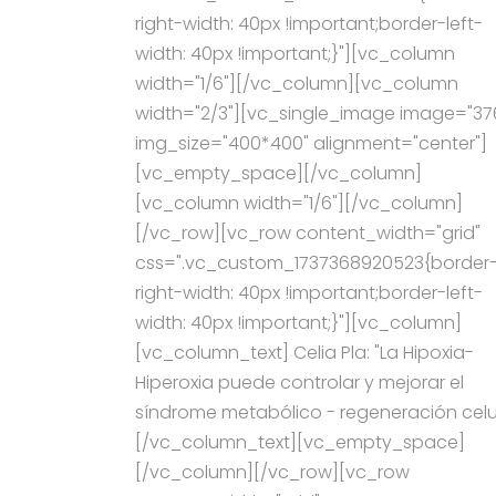
right-width: 40px !important;border-left-
width: 40px !important;}"][vc_column
width="1/6"][/vc_column][vc_column
width="2/3"][vc_single_image image="37
img_size="400*400" alignment="center"]
[vc_empty_space][/vc_column]
[vc_column width="1/6"][/vc_column]
[/vc_row][vc_row content_width="grid"
css=".vc_custom_1737368920523{border
right-width: 40px !important;border-left-
width: 40px !important;}"][vc_column]
[vc_column_text] Celia Pla: "La Hipoxia-
Hiperoxia puede controlar y mejorar el
síndrome metabólico - regeneración celu
[/vc_column_text][vc_empty_space]
[/vc_column][/vc_row][vc_row