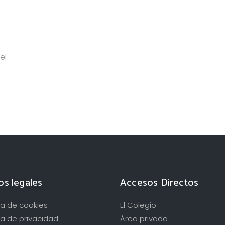
el
os legales
Accesos Directos
ica de cookies
El Colegio
ca de privacidad
Área privada