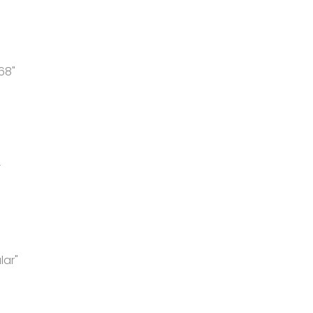
68"
-
lar"