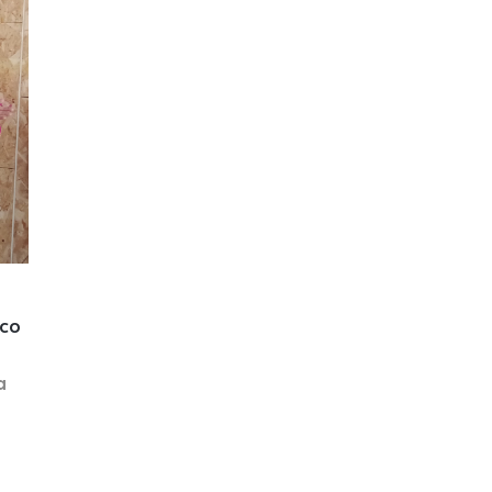
ico
a