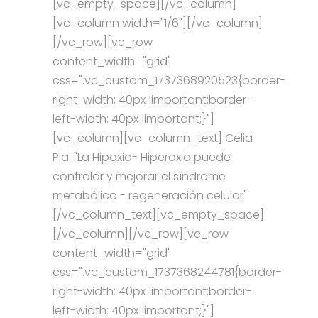
[vc_empty_space][/vc_column]
[vc_column width="1/6"][/vc_column]
[/vc_row][vc_row
content_width="grid"
css=".vc_custom_1737368920523{border-
right-width: 40px !important;border-
left-width: 40px !important;}"]
[vc_column][vc_column_text] Celia
Pla: "La Hipoxia- Hiperoxia puede
controlar y mejorar el síndrome
metabólico - regeneración celular"
[/vc_column_text][vc_empty_space]
[/vc_column][/vc_row][vc_row
content_width="grid"
css=".vc_custom_1737368244781{border-
right-width: 40px !important;border-
left-width: 40px !important;}"]