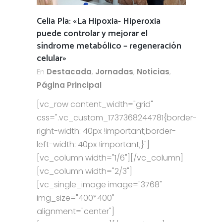
Celia Pla: «La Hipoxia- Hiperoxia
puede controlar y mejorar el
síndrome metabólico – regeneración
celular»
En
Destacada
,
Jornadas
,
Noticias
,
Página Principal
[vc_row content_width="grid"
css=".vc_custom_1737368244781{border-
right-width: 40px !important;border-
left-width: 40px !important;}"]
[vc_column width="1/6"][/vc_column]
[vc_column width="2/3"]
[vc_single_image image="3768"
img_size="400*400"
alignment="center"]