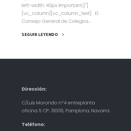
left-width: 40px !important;}"]
[vc_column][vc_column_text] El
Consejo General de Colegios...
SEGUIR LEYENDO
Dirección:
C/Luis Morondo nº4 entreplanta
oficina 5 CP: 31006, Pamplona, Navarra
Teléfono: