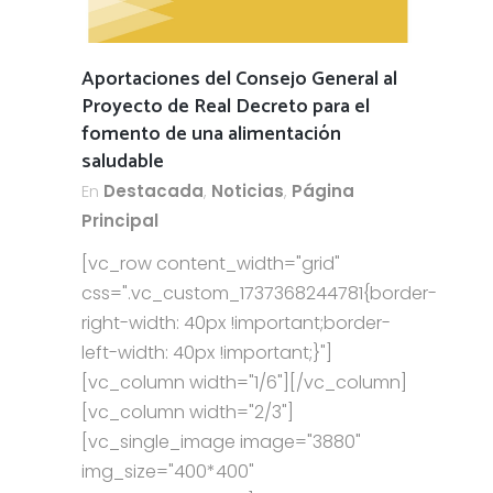
Aportaciones del Consejo General al
Proyecto de Real Decreto para el
fomento de una alimentación
saludable
En
Destacada
,
Noticias
,
Página
Principal
[vc_row content_width="grid"
css=".vc_custom_1737368244781{border-
right-width: 40px !important;border-
left-width: 40px !important;}"]
[vc_column width="1/6"][/vc_column]
[vc_column width="2/3"]
[vc_single_image image="3880"
img_size="400*400"