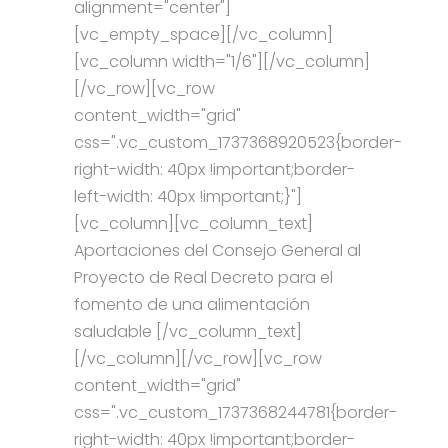
alignment="center"]
[vc_empty_space][/vc_column]
[vc_column width="1/6"][/vc_column]
[/vc_row][vc_row
content_width="grid"
css=".vc_custom_1737368920523{border-
right-width: 40px !important;border-
left-width: 40px !important;}"]
[vc_column][vc_column_text]
Aportaciones del Consejo General al
Proyecto de Real Decreto para el
fomento de una alimentación
saludable [/vc_column_text]
[/vc_column][/vc_row][vc_row
content_width="grid"
css=".vc_custom_1737368244781{border-
right-width: 40px !important;border-