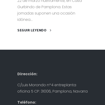
22 de marzo nuevamente, en Casa
Gurbindo de Pamplona. Estas
jornadas suponen una ocasión
idónea...
SEGUIR LEYENDO
Dirección:
C/Luis Morondo nº4 entreplanta
oficina 5 CP: 31006, Pamplona, Navarra
Teléfono: