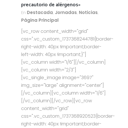
precautorio de alérgenos»
En
Destacada
,
Jornadas
,
Noticias
,
Página Principal
[vc_row content_width="grid"
css=".vc_custom_1737368244781{border-
right-width: 40px !important;border-
left-width: 40px !important;}"]
[vc_column width="1/6"][/vc_column]
[vc_column width="2/3"]
[vc_single_image image="3697"
img_size="large" alignment="center"]
[/vc_column][vc_column width="1/6"]
[/vc_column][/vc_row][vc_row
content_width="grid"
css=".vc_custom_1737368920523{border-
right-width: 40px !important;border-