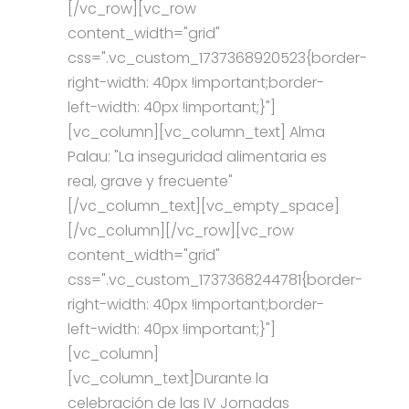
[/vc_row][vc_row
content_width="grid"
css=".vc_custom_1737368920523{border-
right-width: 40px !important;border-
left-width: 40px !important;}"]
[vc_column][vc_column_text] Alma
Palau: "La inseguridad alimentaria es
real, grave y frecuente"
[/vc_column_text][vc_empty_space]
[/vc_column][/vc_row][vc_row
content_width="grid"
css=".vc_custom_1737368244781{border-
right-width: 40px !important;border-
left-width: 40px !important;}"]
[vc_column]
[vc_column_text]Durante la
celebración de las IV Jornadas