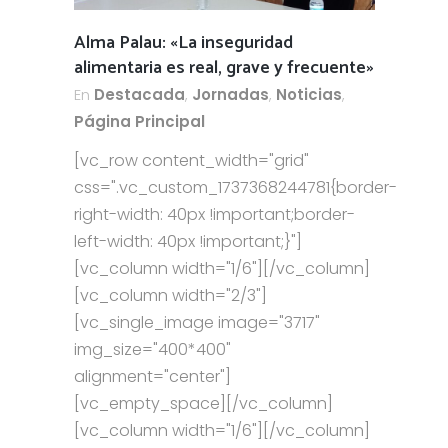
Alma Palau: «La inseguridad
alimentaria es real, grave y frecuente»
En
Destacada
,
Jornadas
,
Noticias
,
Página Principal
[vc_row content_width="grid"
css=".vc_custom_1737368244781{border-
right-width: 40px !important;border-
left-width: 40px !important;}"]
[vc_column width="1/6"][/vc_column]
[vc_column width="2/3"]
[vc_single_image image="3717"
img_size="400*400"
alignment="center"]
[vc_empty_space][/vc_column]
[vc_column width="1/6"][/vc_column]