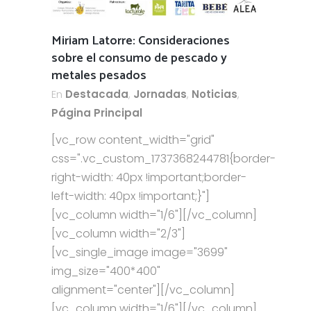
Miriam Latorre: Consideraciones
sobre el consumo de pescado y
metales pesados
En
Destacada
,
Jornadas
,
Noticias
,
Página Principal
[vc_row content_width="grid"
css=".vc_custom_1737368244781{border-
right-width: 40px !important;border-
left-width: 40px !important;}"]
[vc_column width="1/6"][/vc_column]
[vc_column width="2/3"]
[vc_single_image image="3699"
img_size="400*400"
alignment="center"][/vc_column]
[vc_column width="1/6"][/vc_column]