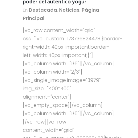
poder del auténtico yogur
En
Destacada
,
Noticias
,
Página
Principal
[vc_row content_width="grid"
css=".vc_custom_1737368244781{border-
right-width: 40px !important;border-
left-width: 40px !important;}"]
[vc_column width="1/6"][/vc_column]
[vc_column width="2/3"]
[vc_single_image image="3979"
img_size="400*400"
alignment="center"]
[vc_empty_space][/vc_column]
[vc_column width="1/6"][/vc_column]
[/vc_row][vc_row
content_width="grid"