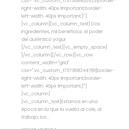
css=".vc_custom_1737368920523{border-
right-width: 40px !important;border-
left-width: 40px !important;}"]
[vc_column][vc_column_text] Dos
ingredientes, mil beneficios: el poder
del auténtico yogur
[/vc_column_text][vc_empty_space]
[/vc_column][/vc_row][vc_row
content_width="grid"
css=".vc_custom_1737368244781{border-
right-width: 40px !important;border-
left-width: 40px !important;}"]
[vc_column]
[vc_column_text]Estamos en una
época en la que la vuelta al cole, al
trabajo, los...