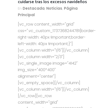
cuidarse tras los excesos navideños
En
Destacada
,
Noticias
,
Página
Principal
[vc_row content_width="grid"
css=".vc_custom_1737368244781{border-
right-width: 40px !important;border-
left-width: 40px !important;}"]
[vc_column width="1/6"][/vc_column]
[vc_column width="2/3"]
[vc_single_image image="4142"
img_size="400*400"
alignment="center"]
[vc_empty_space][/vc_column]
[vc_column width="1/6"][/vc_column]
[/vc_row][vc_row
content_width="grid"