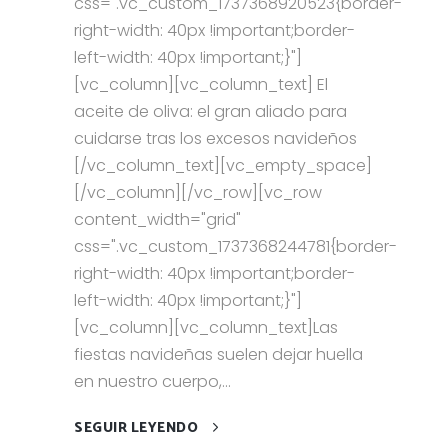
css=".vc_custom_1737368920523{border-
right-width: 40px !important;border-
left-width: 40px !important;}"]
[vc_column][vc_column_text] El
aceite de oliva: el gran aliado para
cuidarse tras los excesos navideños
[/vc_column_text][vc_empty_space]
[/vc_column][/vc_row][vc_row
content_width="grid"
css=".vc_custom_1737368244781{border-
right-width: 40px !important;border-
left-width: 40px !important;}"]
[vc_column][vc_column_text]Las
fiestas navideñas suelen dejar huella
en nuestro cuerpo,...
SEGUIR LEYENDO