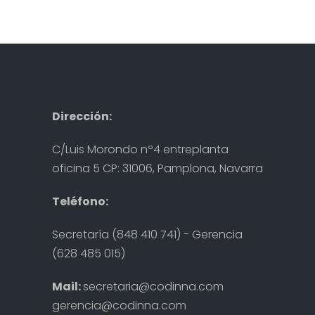
Dirección:
C/Luis Morondo nº4 entreplanta
oficina 5 CP: 31006, Pamplona, Navarra
Teléfono:
Secretaría (848 410 741) - Gerencia
(628 485 015)
Mail:
secretaria@codinna.com
gerencia@codinna.com