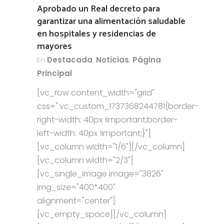
Aprobado un Real decreto para
garantizar una alimentación saludable
en hospitales y residencias de
mayores
En
Destacada
,
Noticias
,
Página
Principal
[vc_row content_width="grid"
css=".vc_custom_1737368244781{border-
right-width: 40px !important;border-
left-width: 40px !important;}"]
[vc_column width="1/6"][/vc_column]
[vc_column width="2/3"]
[vc_single_image image="3826"
img_size="400*400"
alignment="center"]
[vc_empty_space][/vc_column]