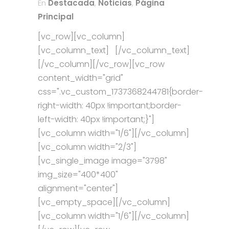
En
Destacada
,
Noticias
,
Página
Principal
[vc_row][vc_column]
[vc_column_text] [/vc_column_text]
[/vc_column][/vc_row][vc_row
content_width="grid"
css=".vc_custom_1737368244781{border-
right-width: 40px !important;border-
left-width: 40px !important;}"]
[vc_column width="1/6"][/vc_column]
[vc_column width="2/3"]
[vc_single_image image="3798"
img_size="400*400"
alignment="center"]
[vc_empty_space][/vc_column]
[vc_column width="1/6"][/vc_column]