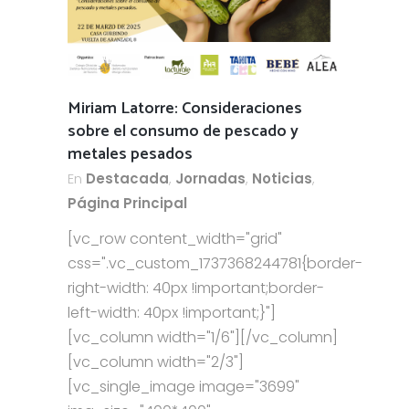
Miriam Latorre: Consideraciones
sobre el consumo de pescado y
metales pesados
En
Destacada
,
Jornadas
,
Noticias
,
Página Principal
[vc_row content_width="grid"
css=".vc_custom_1737368244781{border-
right-width: 40px !important;border-
left-width: 40px !important;}"]
[vc_column width="1/6"][/vc_column]
[vc_column width="2/3"]
[vc_single_image image="3699"