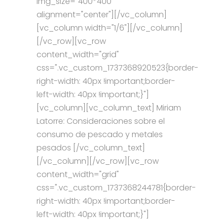
img_size="400*400"
alignment="center"][/vc_column]
[vc_column width="1/6"][/vc_column]
[/vc_row][vc_row
content_width="grid"
css=".vc_custom_1737368920523{border-
right-width: 40px !important;border-
left-width: 40px !important;}"]
[vc_column][vc_column_text] Miriam
Latorre: Consideraciones sobre el
consumo de pescado y metales
pesados [/vc_column_text]
[/vc_column][/vc_row][vc_row
content_width="grid"
css=".vc_custom_1737368244781{border-
right-width: 40px !important;border-
left-width: 40px !important;}"]