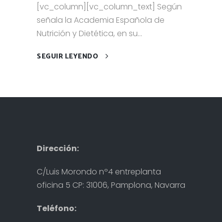
[vc_column][vc_column_text] Según
señala la Academia Española de
Nutrición y Dietética, en su...
SEGUIR LEYENDO
Dirección:
C/Luis Morondo nº4 entreplanta
oficina 5 CP: 31006, Pamplona, Navarra
Teléfono: