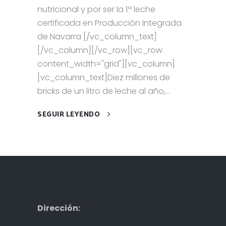
nutricional y por ser la 1ª leche
certificada en Producción Integrada
de Navarra [/vc_column_text]
[/vc_column][/vc_row][vc_row
content_width="grid"][vc_column]
[vc_column_text]Diez millones de
bricks de un litro de leche al año,...
SEGUIR LEYENDO
Dirección: