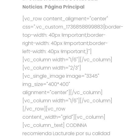
Noticias
,
Página Principal
[vc_row content_aligment="center"
css=".vc_custom_1736858899883{border-
top-width: 40px !important;border-
right-width: 40px !important;border-
left-width: 40px !important;}"]
[vc_column width="1/6"][/vc_column]
[vc_column width="2/3"]
[vc_single_image image="3345"
img_size="400*400"
alignment="center"][/vc_column]
[vc_column width="1/6"][/vc_column]
[/vc_row][vc_row
content_width="grid"][vc_column]
[vc_column_text] CODINNA
recomienda Lacturale por su calidad