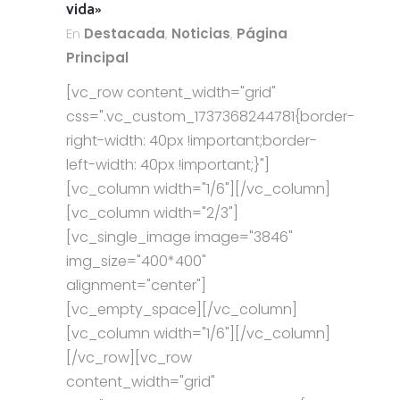
vida»
En
Destacada
,
Noticias
,
Página
Principal
[vc_row content_width="grid"
css=".vc_custom_1737368244781{border-
right-width: 40px !important;border-
left-width: 40px !important;}"]
[vc_column width="1/6"][/vc_column]
[vc_column width="2/3"]
[vc_single_image image="3846"
img_size="400*400"
alignment="center"]
[vc_empty_space][/vc_column]
[vc_column width="1/6"][/vc_column]
[/vc_row][vc_row
content_width="grid"