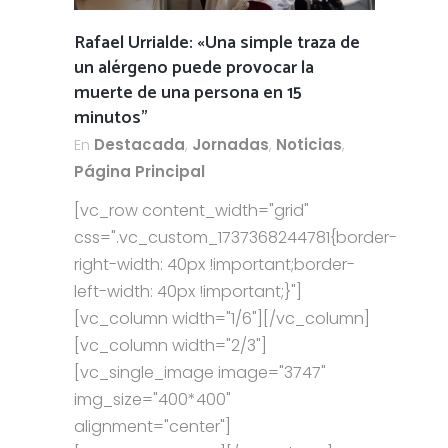
Rafael Urrialde: «Una simple traza de
un alérgeno puede provocar la
muerte de una persona en 15
minutos”
En
Destacada
,
Jornadas
,
Noticias
,
Página Principal
[vc_row content_width="grid"
css=".vc_custom_1737368244781{border-
right-width: 40px !important;border-
left-width: 40px !important;}"]
[vc_column width="1/6"][/vc_column]
[vc_column width="2/3"]
[vc_single_image image="3747"
img_size="400*400"
alignment="center"]