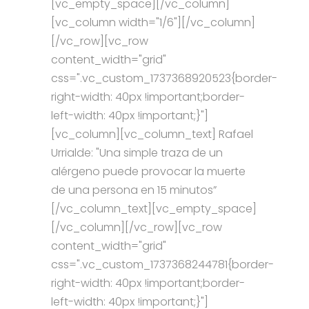
[vc_empty_space][/vc_column]
[vc_column width="1/6"][/vc_column]
[/vc_row][vc_row
content_width="grid"
css=".vc_custom_1737368920523{border-
right-width: 40px !important;border-
left-width: 40px !important;}"]
[vc_column][vc_column_text] Rafael
Urrialde: "Una simple traza de un
alérgeno puede provocar la muerte
de una persona en 15 minutos”
[/vc_column_text][vc_empty_space]
[/vc_column][/vc_row][vc_row
content_width="grid"
css=".vc_custom_1737368244781{border-
right-width: 40px !important;border-
left-width: 40px !important;}"]