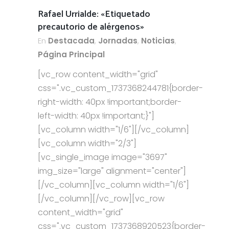
Rafael Urrialde: «Etiquetado
precautorio de alérgenos»
En
Destacada
,
Jornadas
,
Noticias
,
Página Principal
[vc_row content_width="grid"
css=".vc_custom_1737368244781{border-
right-width: 40px !important;border-
left-width: 40px !important;}"]
[vc_column width="1/6"][/vc_column]
[vc_column width="2/3"]
[vc_single_image image="3697"
img_size="large" alignment="center"]
[/vc_column][vc_column width="1/6"]
[/vc_column][/vc_row][vc_row
content_width="grid"
css=".vc_custom_1737368920523{border-