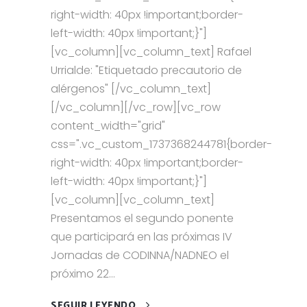
right-width: 40px !important;border-
left-width: 40px !important;}"]
[vc_column][vc_column_text] Rafael
Urrialde: "Etiquetado precautorio de
alérgenos" [/vc_column_text]
[/vc_column][/vc_row][vc_row
content_width="grid"
css=".vc_custom_1737368244781{border-
right-width: 40px !important;border-
left-width: 40px !important;}"]
[vc_column][vc_column_text]
Presentamos el segundo ponente
que participará en las próximas IV
Jornadas de CODINNA/NADNEO el
próximo 22...
SEGUIR LEYENDO