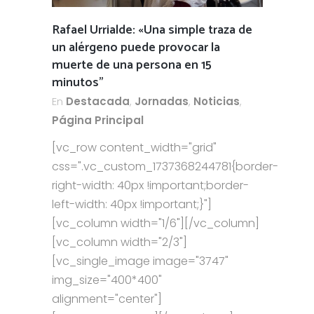
Rafael Urrialde: «Una simple traza de
un alérgeno puede provocar la
muerte de una persona en 15
minutos”
En
Destacada
,
Jornadas
,
Noticias
,
Página Principal
[vc_row content_width="grid"
css=".vc_custom_1737368244781{border-
right-width: 40px !important;border-
left-width: 40px !important;}"]
[vc_column width="1/6"][/vc_column]
[vc_column width="2/3"]
[vc_single_image image="3747"
img_size="400*400"
alignment="center"]