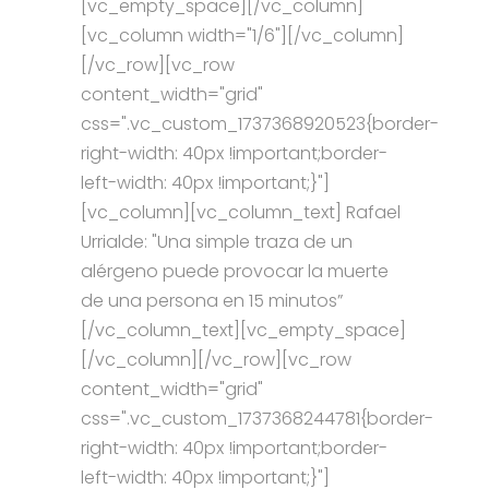
[vc_empty_space][/vc_column]
[vc_column width="1/6"][/vc_column]
[/vc_row][vc_row
content_width="grid"
css=".vc_custom_1737368920523{border-
right-width: 40px !important;border-
left-width: 40px !important;}"]
[vc_column][vc_column_text] Rafael
Urrialde: "Una simple traza de un
alérgeno puede provocar la muerte
de una persona en 15 minutos”
[/vc_column_text][vc_empty_space]
[/vc_column][/vc_row][vc_row
content_width="grid"
css=".vc_custom_1737368244781{border-
right-width: 40px !important;border-
left-width: 40px !important;}"]