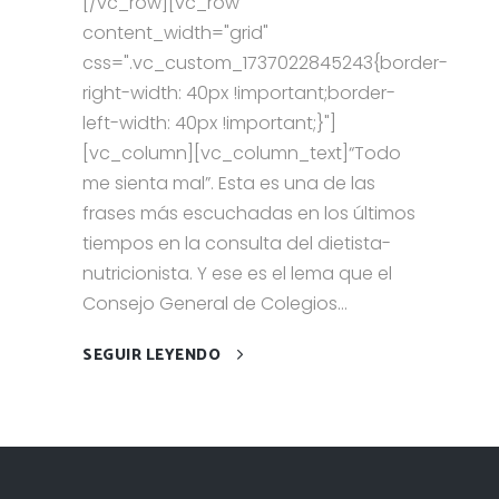
[/vc_row][vc_row
content_width="grid"
css=".vc_custom_1737022845243{border-
right-width: 40px !important;border-
left-width: 40px !important;}"]
[vc_column][vc_column_text]“Todo
me sienta mal”. Esta es una de las
frases más escuchadas en los últimos
tiempos en la consulta del dietista-
nutricionista. Y ese es el lema que el
Consejo General de Colegios...
SEGUIR LEYENDO