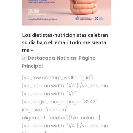
Los dietistas-nutricionistas celebran
su día bajo el lema «Todo me sienta
mal»
En
Destacada
,
Noticias
,
Página
Principal
[vc_row content_width="grid"]
[vc_column width="1/4"][/vc_column]
[vc_column width="1/2"]
[vc_single_image image="3242"
img_size="medium"
alignment="center"][/vc_column]
[vc_column width="1/4"][/vc_column]