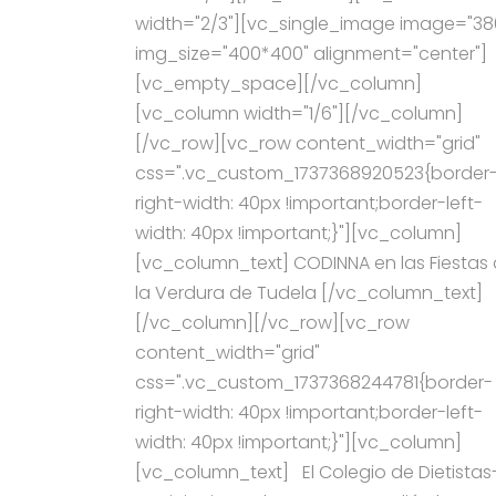
width="2/3"][vc_single_image image="38
img_size="400*400" alignment="center"]
[vc_empty_space][/vc_column]
[vc_column width="1/6"][/vc_column]
[/vc_row][vc_row content_width="grid"
css=".vc_custom_1737368920523{border
right-width: 40px !important;border-left-
width: 40px !important;}"][vc_column]
[vc_column_text] CODINNA en las Fiestas
la Verdura de Tudela [/vc_column_text]
[/vc_column][/vc_row][vc_row
content_width="grid"
css=".vc_custom_1737368244781{border-
right-width: 40px !important;border-left-
width: 40px !important;}"][vc_column]
[vc_column_text] El Colegio de Dietistas