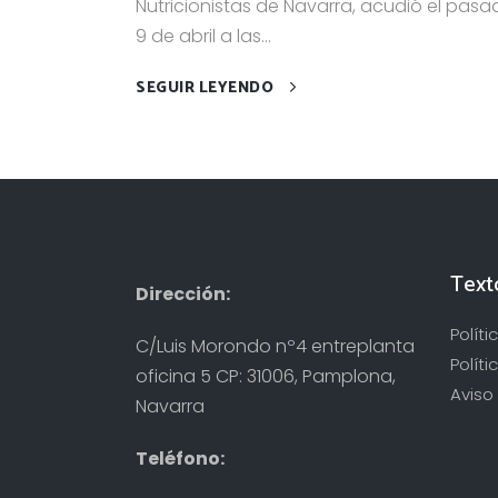
Nutricionistas de Navarra, acudió el pas
9 de abril a las...
SEGUIR LEYENDO
Text
Dirección:
Polít
C/Luis Morondo nº4 entreplanta
Políti
oficina 5 CP: 31006, Pamplona,
Aviso 
Navarra
Teléfono: