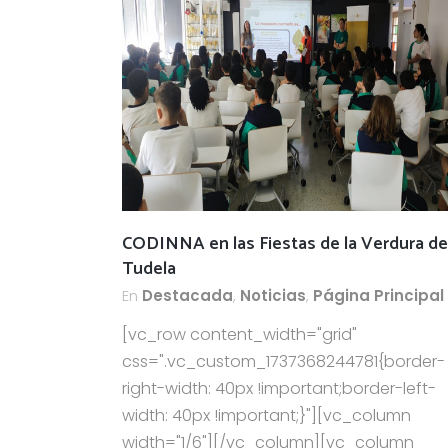
CODINNA en las Fiestas de la Verdura de
Tudela
En
Destacada
,
Noticias
,
Página Principal
[vc_row content_width="grid"
css=".vc_custom_1737368244781{border-
right-width: 40px !important;border-left-
width: 40px !important;}"][vc_column
width="1/6"][/vc_column][vc_column