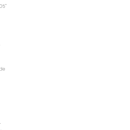
05"
-
 de
-