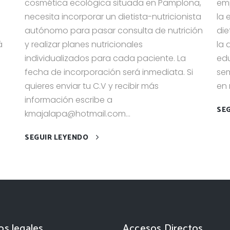
cosmética ecológica situada en Pamplona,
emp
necesita incorporar un dietista-nutricionista
la 
autónomo para pasar consulta de nutrición
die
á
y realizar planes nutricionales
la 
individualizados para cada paciente. La
ed
fecha de incorporación será inmediata. Si
sem
quieres enviar tu C.V y recibir más
en 
información escribe a
SE
kmajalapa@hotmail.com...
SEGUIR LEYENDO
os legales
Accesos Directos