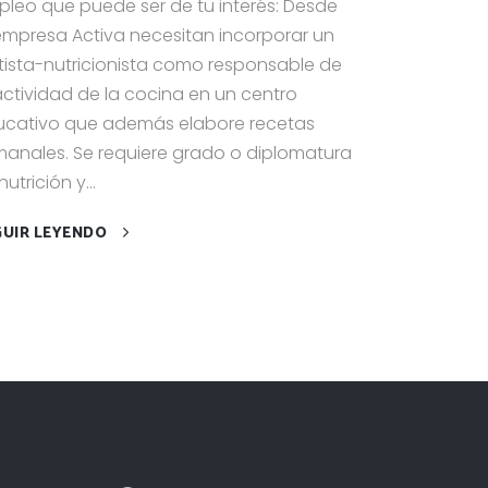
leo que puede ser de tu interés: Desde
empresa Activa necesitan incorporar un
tista-nutricionista como responsable de
actividad de la cocina en un centro
ucativo que además elabore recetas
anales. Se requiere grado o diplomatura
nutrición y...
GUIR LEYENDO