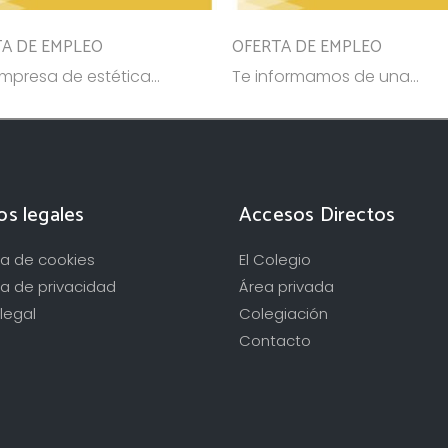
A DE EMPLEO
OFERTA DE EMPLEO
mpresa de estética...
Te informamos de una...
os legales
Accesos Directos
ica de cookies
El Colegio
ca de privacidad
Área privada
legal
Colegiación
Contacto