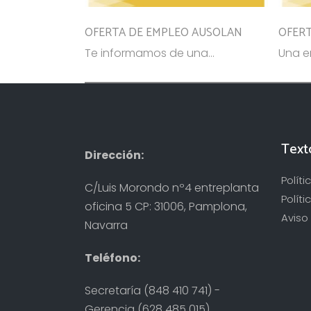
OFERTA DE EMPLEO AUSOLAN
OFERT
Te informamos de una...
Una e
Text
Dirección:
Polít
C/Luis Morondo nº4 entreplanta
Políti
oficina 5 CP: 31006, Pamplona,
Aviso 
Navarra
Teléfono:
Secretaría (848 410 741) -
Gerencia (628 485 015)