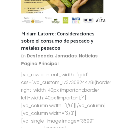
Miriam Latorre: Consideraciones
sobre el consumo de pescado y
metales pesados
En
Destacada
,
Jornadas
,
Noticias
,
Página Principal
[vc_row content_width="grid"
css=".vc_custom_1737368244781{border-
right-width: 40px !important;border-
left-width: 40px !important;}"]
[vc_column width="1/6"][/vc_column]
[vc_column width="2/3"]
[vc_single_image image="3699"