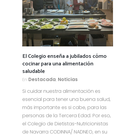
El Colegio enseña a jubilados cómo
cocinar para una alimentación
saludable
En
Destacada
,
Noticias
Si cuidar nuestra alimentación es
esencial para tener una buena salud,
más importante es si cabe, para las
personas de la Tercera Edad. Por eso,
el Colegio de Dietistas-Nutricionistas
de Navarra CODINNA/ NADNEO, en su