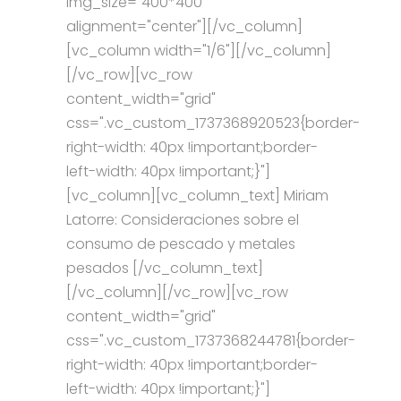
img_size="400*400"
alignment="center"][/vc_column]
[vc_column width="1/6"][/vc_column]
[/vc_row][vc_row
content_width="grid"
css=".vc_custom_1737368920523{border-
right-width: 40px !important;border-
left-width: 40px !important;}"]
[vc_column][vc_column_text] Miriam
Latorre: Consideraciones sobre el
consumo de pescado y metales
pesados [/vc_column_text]
[/vc_column][/vc_row][vc_row
content_width="grid"
css=".vc_custom_1737368244781{border-
right-width: 40px !important;border-
left-width: 40px !important;}"]