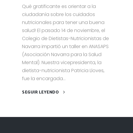
Qué gratificante es orientar a la
ciudadanía sobre los cuidados
nutricionales para tener una buena
salud! El pasado 14 de noviembre, el
Colegio de Dietistas-Nutricionistas de
Navarra impartió un taller en ANASAPS
(Asociación Navarra para la Salud
Mental). Nuestra vicepresidenta, la
dietista-nutricionista Patricia Lloves,
fue la encargada...
SEGUIR LEYENDO