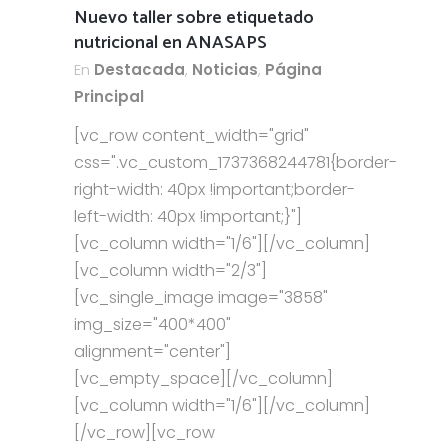
Nuevo taller sobre etiquetado
nutricional en ANASAPS
En
Destacada
,
Noticias
,
Página
Principal
[vc_row content_width="grid"
css=".vc_custom_1737368244781{border-
right-width: 40px !important;border-
left-width: 40px !important;}"]
[vc_column width="1/6"][/vc_column]
[vc_column width="2/3"]
[vc_single_image image="3858"
img_size="400*400"
alignment="center"]
[vc_empty_space][/vc_column]
[vc_column width="1/6"][/vc_column]
[/vc_row][vc_row