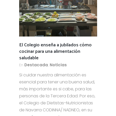
El Colegio enseña a jubilados cómo
cocinar para una alimentación
saludable
En
Destacada
,
Noticias
Si cuidar nuestra alimentación es
esencial para tener una buena salud,
más importante es si cabe, para las
personas de la Tercera Edad. Por eso,
el Colegio de Dietistas-Nutricionistas
de Navarra CODINNA/ NADNEO, en su