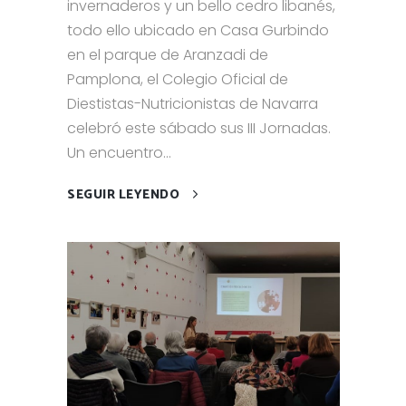
invernaderos y un bello cedro libanés,
todo ello ubicado en Casa Gurbindo
en el parque de Aranzadi de
Pamplona, el Colegio Oficial de
Diestistas-Nutricionistas de Navarra
celebró este sábado sus III Jornadas.
Un encuentro...
SEGUIR LEYENDO