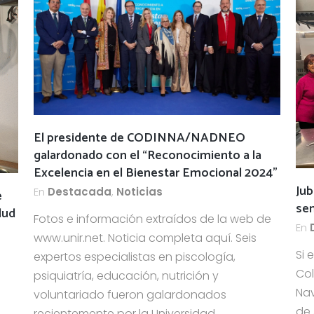
El presidente de CODINNA/NADNEO
galardonado con el “Reconocimiento a la
Excelencia en el Bienestar Emocional 2024”
Jub
En
Destacada
,
Noticias
e
sem
lud
Fotos e información extraídos de la web de
En
www.unir.net. Noticia completa aquí. Seis
Si 
expertos especialistas en piscología,
Col
psiquiatría, educación, nutrición y
Nav
voluntariado fueron galardonados
de 
recientemente por la Universidad