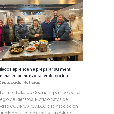
ilados aprenden a preparar su menú
anal en un nuevo taller de cocina
Destacada
,
Noticias
el primer Taller de Cocina impartido por el
egio de Dietistas-Nutricionistas de
arra CODINNA/ NANDEO a la Asociación
Jubilados Pico de Orhi fue un éxito, el