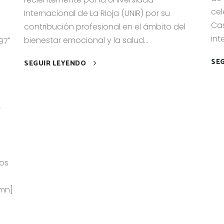
cel
Internacional de La Rioja (UNIR) por su
Cas
contribución profesional en el ámbito del
int
bienestar emocional y la salud...
97"
SE
SEGUIR LEYENDO
-
los
umn]