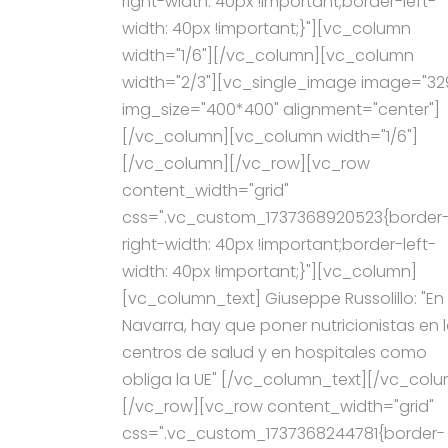
right-width: 40px !important;border-left-
width: 40px !important;}"][vc_column
width="1/6"][/vc_column][vc_column
width="2/3"][vc_single_image image="32
img_size="400*400" alignment="center"]
[/vc_column][vc_column width="1/6"]
[/vc_column][/vc_row][vc_row
content_width="grid"
css=".vc_custom_1737368920523{border
right-width: 40px !important;border-left-
width: 40px !important;}"][vc_column]
[vc_column_text] Giuseppe Russolillo: "En
Navarra, hay que poner nutricionistas en 
centros de salud y en hospitales como
obliga la UE" [/vc_column_text][/vc_col
[/vc_row][vc_row content_width="grid"
css=".vc_custom_1737368244781{border-