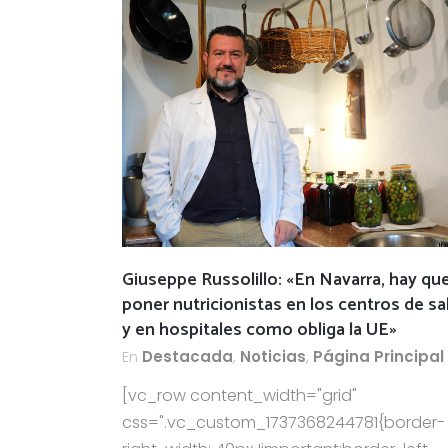
Giuseppe Russolillo: «En Navarra, hay qu
poner nutricionistas en los centros de sa
y en hospitales como obliga la UE»
En
Destacada
,
Noticias
,
Página Principal
[vc_row content_width="grid"
css=".vc_custom_1737368244781{border-