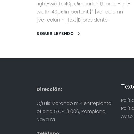
right-width: 40px !important;border-left-
width: 40px !important;}"][vc_column]
[vc_column_text]El presidente...
SEGUIR LEYENDO
Text
Dirección:
Polít
C/Luis Morondo nº4 entreplanta
Políti
oficina 5 CP: 31006, Pamplona,
Aviso 
Navarra
Teléfono: