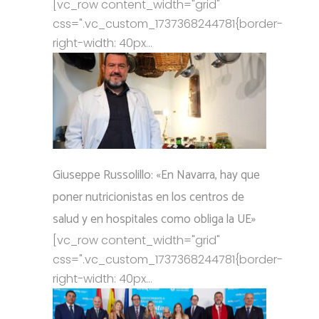
[vc_row content_width="grid"
css=".vc_custom_1737368244781{border-
right-width: 40px...
Giuseppe Russolillo: «En Navarra, hay que
poner nutricionistas en los centros de
salud y en hospitales como obliga la UE»
[vc_row content_width="grid"
css=".vc_custom_1737368244781{border-
right-width: 40px...