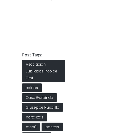
Post Tags:
Asociación
Jubilados Pico de
Orhi
caldos
Casa Gurbindo
Giuseppe Rusolillo
hortalizas
menú
postres