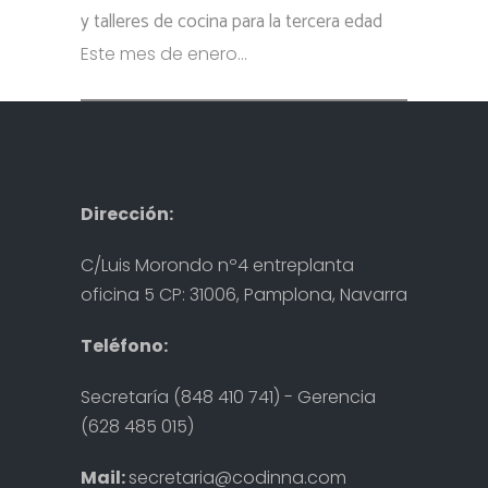
y talleres de cocina para la tercera edad
Este mes de enero...
Dirección:
C/Luis Morondo nº4 entreplanta
oficina 5 CP: 31006, Pamplona, Navarra
Teléfono:
Secretaría (848 410 741) - Gerencia
(628 485 015)
Mail:
secretaria@codinna.com