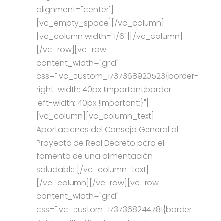
alignment="center"]
[vc_empty_space][/vc_column]
[vc_column width="1/6"][/vc_column]
[/vc_row][vc_row
content_width="grid"
css=".vc_custom_1737368920523{border-
right-width: 40px !important;border-
left-width: 40px !important;}"]
[vc_column][vc_column_text]
Aportaciones del Consejo General al
Proyecto de Real Decreto para el
fomento de una alimentación
saludable [/vc_column_text]
[/vc_column][/vc_row][vc_row
content_width="grid"
css=".vc_custom_1737368244781{border-