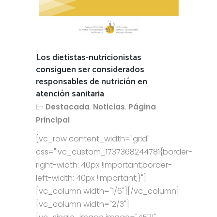
Los dietistas-nutricionistas
consiguen ser considerados
responsables de nutrición en
atención sanitaria
En
Destacada
,
Noticias
,
Página
Principal
[vc_row content_width="grid"
css=".vc_custom_1737368244781{border-
right-width: 40px !important;border-
left-width: 40px !important;}"]
[vc_column width="1/6"][/vc_column]
[vc_column width="2/3"]