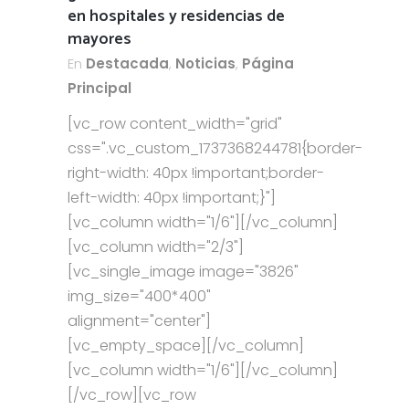
en hospitales y residencias de
mayores
En
Destacada
,
Noticias
,
Página
Principal
[vc_row content_width="grid"
css=".vc_custom_1737368244781{border-
right-width: 40px !important;border-
left-width: 40px !important;}"]
[vc_column width="1/6"][/vc_column]
[vc_column width="2/3"]
[vc_single_image image="3826"
img_size="400*400"
alignment="center"]
[vc_empty_space][/vc_column]
[vc_column width="1/6"][/vc_column]
[/vc_row][vc_row