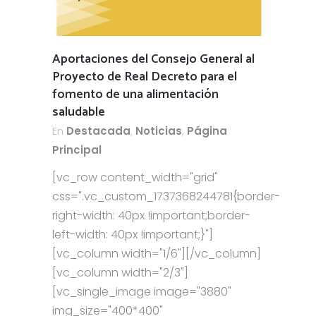
Aportaciones del Consejo General al
Proyecto de Real Decreto para el
fomento de una alimentación
saludable
En
Destacada
,
Noticias
,
Página
Principal
[vc_row content_width="grid"
css=".vc_custom_1737368244781{border-
right-width: 40px !important;border-
left-width: 40px !important;}"]
[vc_column width="1/6"][/vc_column]
[vc_column width="2/3"]
[vc_single_image image="3880"
img_size="400*400"