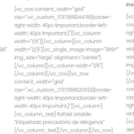
Pri
[vc_row content_width="grid"
[vc
css=".vc_custom_1737368244781{border-
cs
right-width: 40px !important;border-left-
rig
width: 40px !important;}"][vc_column
wid
width="1/6"][/vc_column][vc_column
wid
99"
width="2/3"][vc_single_image image="3697"
wid
img_size="large" alignment="center"]
img
[/vc_column][vc_column width="1/6"]
[/v
[/vc_column][/vc_row][vc_row
[/
content_width="grid"
con
-
css=".vc_custom_1737368920523{border-
cs
right-width: 40px !important;border-left-
rig
width: 40px !important;}"][vc_column]
wid
[vc_column_text] Rafael Urrialde:
[vc
"Etiquetado precautorio de alérgenos"
ali
[/vc_column_text][/vc_column][/vc_row]