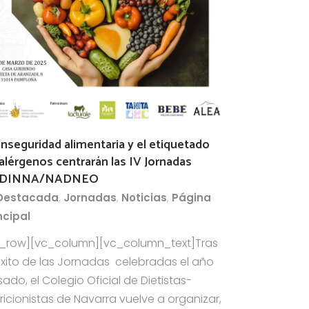
inseguridad alimentaria y el etiquetado
alérgenos centrarán las IV Jornadas
DINNA/NADNEO
Destacada
,
Jornadas
,
Noticias
,
Página
ncipal
c_row][vc_column][vc_column_text]Tras
éxito de las Jornadas celebradas el año
ado, el Colegio Oficial de Dietistas-
ricionistas de Navarra vuelve a organizar,