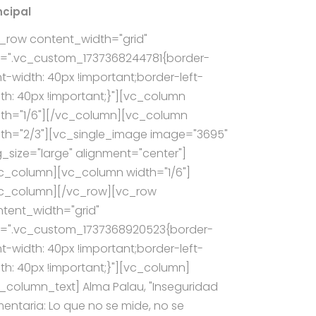
ncipal
_row content_width="grid"
s=".vc_custom_1737368244781{border-
ht-width: 40px !important;border-left-
th: 40px !important;}"][vc_column
th="1/6"][/vc_column][vc_column
th="2/3"][vc_single_image image="3695"
_size="large" alignment="center"]
c_column][vc_column width="1/6"]
vc_column][/vc_row][vc_row
tent_width="grid"
s=".vc_custom_1737368920523{border-
ht-width: 40px !important;border-left-
th: 40px !important;}"][vc_column]
_column_text] Alma Palau, "Inseguridad
mentaria: Lo que no se mide, no se