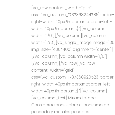
[vc_row content_width="grid"
css=".vc_custom_1737368244781{border-
right-width: 40px !important;border-left-
width: 40px !important;}"][vc_column
width="1/6"][/vc_column][vc_column
width="2/3"][vc_single_image image="36
img_size="400*400" alignment="center"]
[/vc_column][vc_column width="1/6"]
[/vc_column][/vc_row][vc_row
content_width="grid"
css=".vc_custom_1737368920523{border
right-width: 40px !important;border-left-
width: 40px !important;}"][vc_column]
[vc_column_text] Miriam Latorre:
Consideraciones sobre el consumo de
pescado y metales pesados