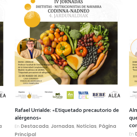
Rafael Urrialde: «Etiquetado precautorio de
Alm
alérgenos»
que
con
a
En
Destacada
,
Jornadas
,
Noticias
,
Página
En
Principal