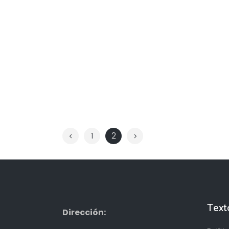
1
2
Text
Dirección: