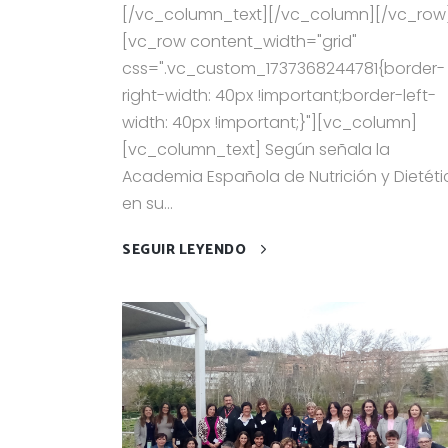
[/vc_column_text][/vc_column][/vc_row
[vc_row content_width="grid"
css=".vc_custom_1737368244781{border-
right-width: 40px !important;border-left-
width: 40px !important;}"][vc_column]
[vc_column_text] Según señala la
Academia Española de Nutrición y Dietéti
en su...
SEGUIR LEYENDO