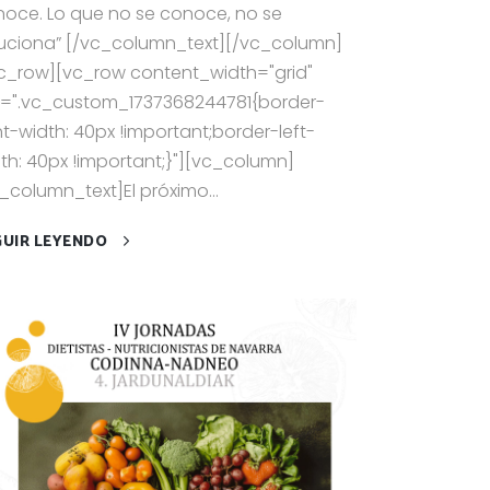
oce. Lo que no se conoce, no se
uciona” [/vc_column_text][/vc_column]
c_row][vc_row content_width="grid"
s=".vc_custom_1737368244781{border-
ht-width: 40px !important;border-left-
th: 40px !important;}"][vc_column]
_column_text]El próximo...
GUIR LEYENDO