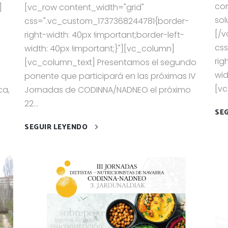
con
]
[vc_row content_width="grid"
sol
css=".vc_custom_1737368244781{border-
[/v
right-width: 40px !important;border-left-
cs
width: 40px !important;}"][vc_column]
rig
[vc_column_text] Presentamos el segundo
wid
ponente que participará en las próximas IV
[vc
ca,
Jornadas de CODINNA/NADNEO el próximo
22...
SE
SEGUIR LEYENDO