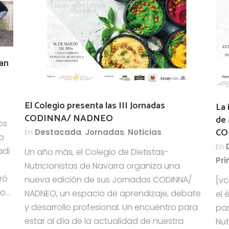
an
El Colegio presenta las III Jornadas
La 
CODINNA/ NADNEO
de 
os
CO
En
Destacada
,
Jornadas
,
Noticias
do
En
adi
Un año más, el Colegio de Dietistas-
Pri
Nutricionistas de Navarra organiza una
ró
nueva edición de sus Jornadas CODINNA/
[v
...
NADNEO, un espacio de aprendizaje, debate
el 
y desarrollo profesional. Un encuentro para
pas
estar al día de la actualidad de nuestra
Nut