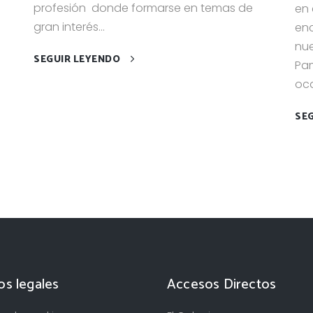
profesión donde formarse en temas de
en 
gran interés...
enc
nu
SEGUIR LEYENDO
Pam
oca
SE
os legales
Accesos Directos