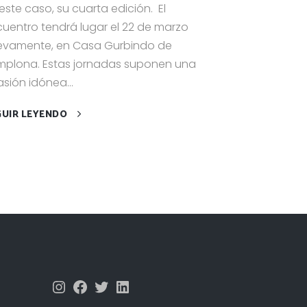
este caso, su cuarta edición. El
uentro tendrá lugar el 22 de marzo
evamente, en Casa Gurbindo de
plona. Estas jornadas suponen una
sión idónea...
GUIR LEYENDO
Instagram
Facebook
Twitter
LinkedIn