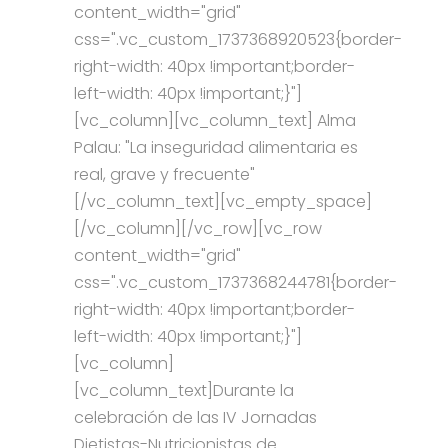
content_width="grid"
css=".vc_custom_1737368920523{border-
right-width: 40px !important;border-
left-width: 40px !important;}"]
[vc_column][vc_column_text] Alma
Palau: "La inseguridad alimentaria es
real, grave y frecuente"
[/vc_column_text][vc_empty_space]
[/vc_column][/vc_row][vc_row
content_width="grid"
css=".vc_custom_1737368244781{border-
right-width: 40px !important;border-
left-width: 40px !important;}"]
[vc_column]
[vc_column_text]Durante la
celebración de las IV Jornadas
Dietistas-Nutricionistas de