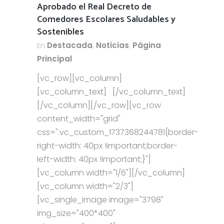
Aprobado el Real Decreto de
Comedores Escolares Saludables y
Sostenibles
En
Destacada
,
Noticias
,
Página
Principal
[vc_row][vc_column]
[vc_column_text] [/vc_column_text]
[/vc_column][/vc_row][vc_row
content_width="grid"
css=".vc_custom_1737368244781{border-
right-width: 40px !important;border-
left-width: 40px !important;}"]
[vc_column width="1/6"][/vc_column]
[vc_column width="2/3"]
[vc_single_image image="3798"
img_size="400*400"