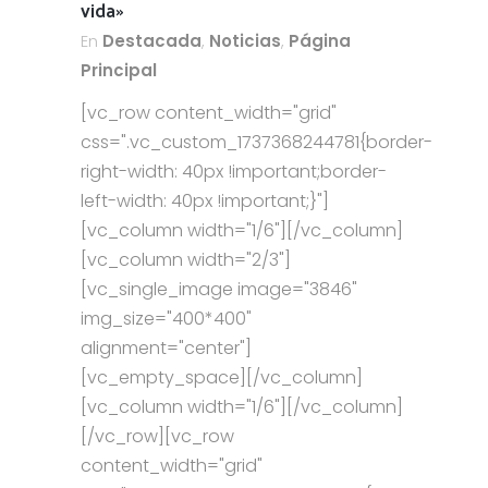
vida»
En
Destacada
,
Noticias
,
Página
Principal
[vc_row content_width="grid"
css=".vc_custom_1737368244781{border-
right-width: 40px !important;border-
left-width: 40px !important;}"]
[vc_column width="1/6"][/vc_column]
[vc_column width="2/3"]
[vc_single_image image="3846"
img_size="400*400"
alignment="center"]
[vc_empty_space][/vc_column]
[vc_column width="1/6"][/vc_column]
[/vc_row][vc_row
content_width="grid"