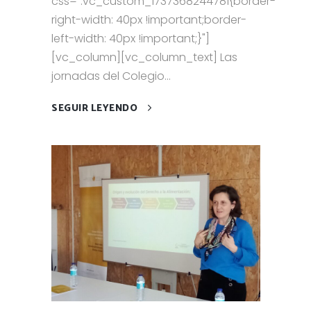
css=".vc_custom_1737368244781{border-
right-width: 40px !important;border-
left-width: 40px !important;}"]
[vc_column][vc_column_text] Las
jornadas del Colegio...
SEGUIR LEYENDO