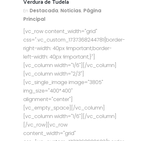
Verdura de Tudela
En
Destacada
,
Noticias
,
Página
Principal
[vc_row content_width="grid"
css=".vc_custom_1737368244781{border-
right-width: 40px !important;border-
left-width: 40px !important;}"]
[vc_column width="1/6"][/vc_column]
[vc_column width="2/3"]
[vc_single_image image="3805"
img_size="400*400"
alignment="center"]
[vc_empty_space][/vc_column]
[vc_column width="1/6"][/vc_column]
[/vc_row][vc_row
content_width="grid"