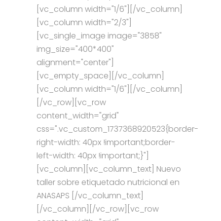
[vc_column width="1/6"][/vc_column]
[vc_column width="2/3"]
[vc_single_image image="3858"
img_size="400*400"
alignment="center"]
[vc_empty_space][/vc_column]
[vc_column width="1/6"][/vc_column]
[/vc_row][vc_row
content_width="grid"
css=".vc_custom_1737368920523{border-
right-width: 40px !important;border-
left-width: 40px !important;}"]
[vc_column][vc_column_text] Nuevo
taller sobre etiquetado nutricional en
ANASAPS [/vc_column_text]
[/vc_column][/vc_row][vc_row