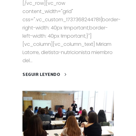
[/vc_row][vc_row
content_width="grid"
css=".vc_custom_1737368244781{border-
right-width: 40px !important;border-
left-width: 40px !important;}"]
[vc_column][vc_column_text] Miriam
Latorre, dietista-nutricionista miembro
del...
SEGUIR LEYENDO