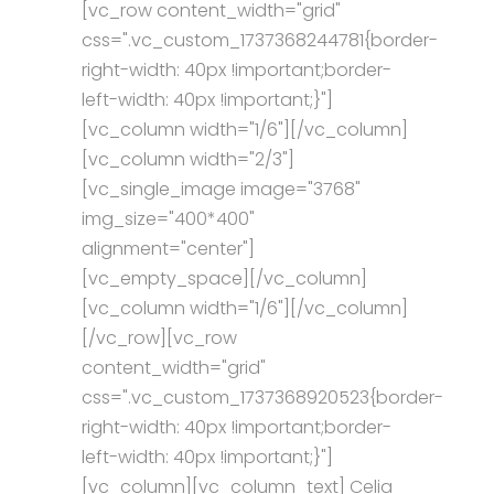
[vc_row content_width="grid"
css=".vc_custom_1737368244781{border-
right-width: 40px !important;border-
left-width: 40px !important;}"]
[vc_column width="1/6"][/vc_column]
[vc_column width="2/3"]
[vc_single_image image="3768"
img_size="400*400"
alignment="center"]
[vc_empty_space][/vc_column]
[vc_column width="1/6"][/vc_column]
[/vc_row][vc_row
content_width="grid"
css=".vc_custom_1737368920523{border-
right-width: 40px !important;border-
left-width: 40px !important;}"]
[vc_column][vc_column_text] Celia