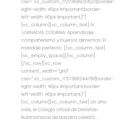
css=".vc_custom_1737368920523{border-
right-width: 40px !important;border-
left-width: 40px !important;}"]
[vc_column][vc_column_text] IV
JORNADAS CODINNA: Aprendizaje,
compañerismo y buenos alimentos. El
maridaje perfecto. [/vc_column_text]
[vc_empty_space][/vc_column]
[/vc_row][vc_row
content_width="grid"
css=".vc_custom_1737368244781{border-
right-width: 40px !important;border-
left-width: 40px !important;}"]
[vc_column][vc_column_text] Un año
más, el Colegio oficial de Dietistas-
Nutricionistas de Navarra celebró...