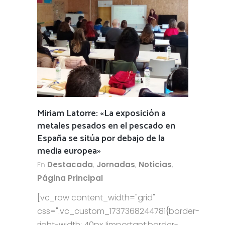
Miriam Latorre: «La exposición a
metales pesados en el pescado en
España se sitúa por debajo de la
media europea»
En
Destacada
,
Jornadas
,
Noticias
,
Página Principal
[vc_row content_width="grid"
css=".vc_custom_1737368244781{border-
right-width: 40px !important;border-