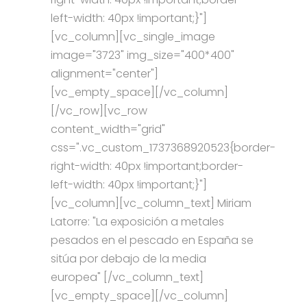
left-width: 40px !important;}"]
[vc_column][vc_single_image
image="3723" img_size="400*400"
alignment="center"]
[vc_empty_space][/vc_column]
[/vc_row][vc_row
content_width="grid"
css=".vc_custom_1737368920523{border-
right-width: 40px !important;border-
left-width: 40px !important;}"]
[vc_column][vc_column_text] Miriam
Latorre: "La exposición a metales
pesados en el pescado en España se
sitúa por debajo de la media
europea" [/vc_column_text]
[vc_empty_space][/vc_column]