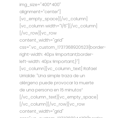
img_size="400*400"
alignment="center"]
[vc_empty_space][/vc_column]
[vc_column width="1/6"][/vc_column]
[/vc_row][vc_row
content_width="grid"
css=".vc_custom_1737368920523{border-
right-width: 40px !important;border-
left-width: 40px !important;}"]
[vc_column][vc_column_text] Rafael
Urrialde: "Una simple traza de un
alérgeno puede provocar la muerte
de una persona en 15 minutos”
[/vc_column_text][vc_empty_space]
[/vc_column][/vc_row][vc_row
content_width="grid"