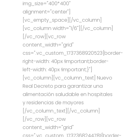
img_size="400*400"
alignment="center"]
[vc_empty_space][/vc_column]
[vc_column width="1/6"][/vc_column]
[/vc_row][vc_row
content_width="grid"
css=".vc_custom_1737368920523{border-
right-width: 40px !important;border-
left-width: 40px !important;}"]
[vc_column][vc_column_text] Nuevo
Real Decreto para garantizar una
alimentación saludable en hospitales
y residencias de mayores
[/vc_column_text][/vc_column]
[/vc_row][vc_row
content_width="grid"
css=".vc_custom_1737368244781{border-