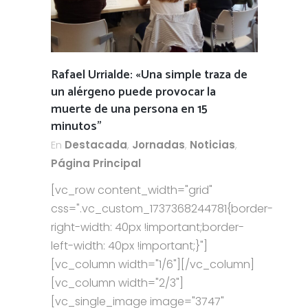
Rafael Urrialde: «Una simple traza de
un alérgeno puede provocar la
muerte de una persona en 15
minutos”
En
Destacada
,
Jornadas
,
Noticias
,
Página Principal
[vc_row content_width="grid"
css=".vc_custom_1737368244781{border-
right-width: 40px !important;border-
left-width: 40px !important;}"]
[vc_column width="1/6"][/vc_column]
[vc_column width="2/3"]
[vc_single_image image="3747"