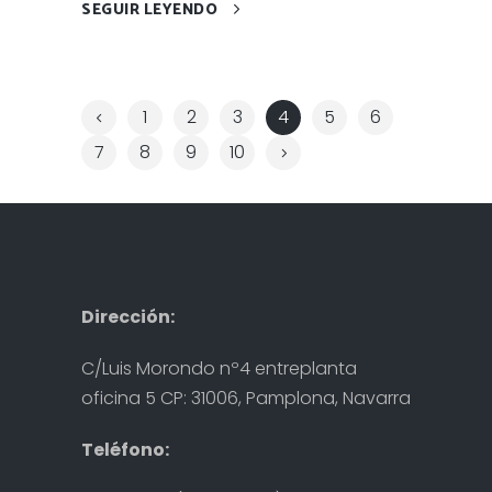
SEGUIR LEYENDO
1
2
3
4
5
6
7
8
9
10
Dirección:
C/Luis Morondo nº4 entreplanta
oficina 5 CP: 31006, Pamplona, Navarra
Teléfono: