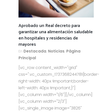
Aprobado un Real decreto para
garantizar una alimentación saludable
en hospitales y residencias de
mayores
En
Destacada
,
Noticias
,
Página
Principal
[vc_row content_width="grid"
css=".vc_custom_1737368244781{border-
right-width: 40px !important;border-
left-width: 40px !important;}"]
[vc_column width="1/6"][/vc_column]
[vc_column width="2/3"]
[vc_single_image image="3826"