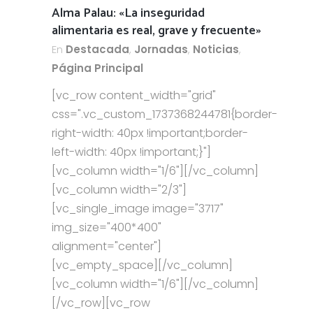
Alma Palau: «La inseguridad
alimentaria es real, grave y frecuente»
En
Destacada
,
Jornadas
,
Noticias
,
Página Principal
[vc_row content_width="grid"
css=".vc_custom_1737368244781{border-
right-width: 40px !important;border-
left-width: 40px !important;}"]
[vc_column width="1/6"][/vc_column]
[vc_column width="2/3"]
[vc_single_image image="3717"
img_size="400*400"
alignment="center"]
[vc_empty_space][/vc_column]
[vc_column width="1/6"][/vc_column]
[/vc_row][vc_row