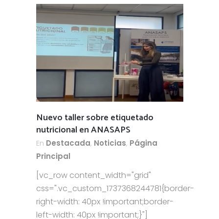
Nuevo taller sobre etiquetado
nutricional en ANASAPS
En
Destacada
,
Noticias
,
Página
Principal
[vc_row content_width="grid"
css=".vc_custom_1737368244781{border-
right-width: 40px !important;border-
left-width: 40px !important;}"]