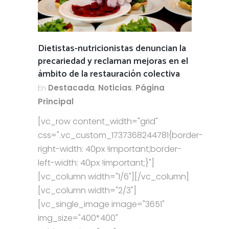
Dietistas-nutricionistas denuncian la
precariedad y reclaman mejoras en el
ámbito de la restauración colectiva
En
Destacada
,
Noticias
,
Página
Principal
[vc_row content_width="grid"
css=".vc_custom_1737368244781{border-
right-width: 40px !important;border-
left-width: 40px !important;}"]
[vc_column width="1/6"][/vc_column]
[vc_column width="2/3"]
[vc_single_image image="3651"
img_size="400*400"