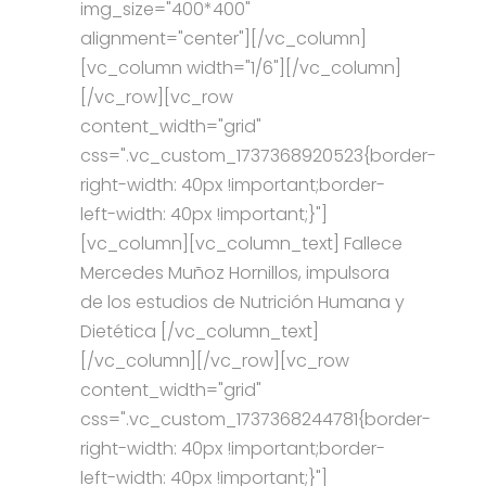
img_size="400*400"
alignment="center"][/vc_column]
[vc_column width="1/6"][/vc_column]
[/vc_row][vc_row
content_width="grid"
css=".vc_custom_1737368920523{border-
right-width: 40px !important;border-
left-width: 40px !important;}"]
[vc_column][vc_column_text] Fallece
Mercedes Muñoz Hornillos, impulsora
de los estudios de Nutrición Humana y
Dietética [/vc_column_text]
[/vc_column][/vc_row][vc_row
content_width="grid"
css=".vc_custom_1737368244781{border-
right-width: 40px !important;border-
left-width: 40px !important;}"]