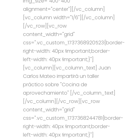
img_size="400*400"
alignment="center"][/vc_column]
[vc_column width="1/6"][/vc_column]
[/vc_row][vc_row
content_width="grid"
css=".vc_custom_1737368920523{border-
right-width: 40px !important;border-
left-width: 40px !important;}"]
[vc_column][vc_column_text] Juan
Carlos Mateo impartirá un taller
práctico sobre "Cocina de
aprovechamiento" [/vc_column_text]
[/vc_column][/vc_row][vc_row
content_width="grid"
css=".vc_custom_1737368244781{border-
right-width: 40px !important;border-
left-width: 40px !important;}"]