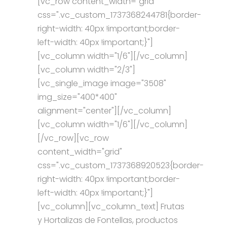
[vc_row content_width="grid"
css=".vc_custom_1737368244781{border-
right-width: 40px !important;border-
left-width: 40px !important;}"]
[vc_column width="1/6"][/vc_column]
[vc_column width="2/3"]
[vc_single_image image="3508"
img_size="400*400"
alignment="center"][/vc_column]
[vc_column width="1/6"][/vc_column]
[/vc_row][vc_row
content_width="grid"
css=".vc_custom_1737368920523{border-
right-width: 40px !important;border-
left-width: 40px !important;}"]
[vc_column][vc_column_text] Frutas
y Hortalizas de Fontellas, productos