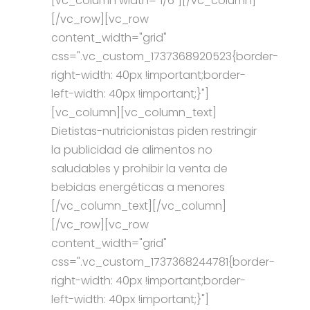
[vc_column width="1/6"][/vc_column]
[/vc_row][vc_row
content_width="grid"
css=".vc_custom_1737368920523{border-
right-width: 40px !important;border-
left-width: 40px !important;}"]
[vc_column][vc_column_text]
Dietistas-nutricionistas piden restringir
la publicidad de alimentos no
saludables y prohibir la venta de
bebidas energéticas a menores
[/vc_column_text][/vc_column]
[/vc_row][vc_row
content_width="grid"
css=".vc_custom_1737368244781{border-
right-width: 40px !important;border-
left-width: 40px !important;}"]