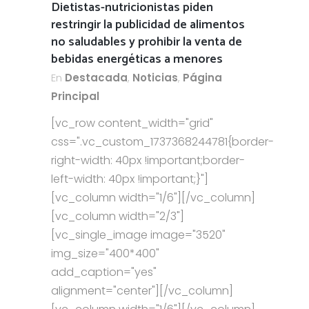
Dietistas-nutricionistas piden
restringir la publicidad de alimentos
no saludables y prohibir la venta de
bebidas energéticas a menores
En
Destacada
,
Noticias
,
Página
Principal
[vc_row content_width="grid"
css=".vc_custom_1737368244781{border-
right-width: 40px !important;border-
left-width: 40px !important;}"]
[vc_column width="1/6"][/vc_column]
[vc_column width="2/3"]
[vc_single_image image="3520"
img_size="400*400"
add_caption="yes"
alignment="center"][/vc_column]