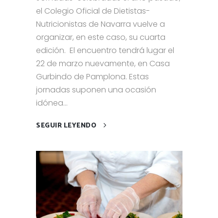
el Colegio Oficial de Dietistas-
Nutricionistas de Navarra vuelve a
organizar, en este caso, su cuarta
edición. El encuentro tendrá lugar el
22 de marzo nuevamente, en Casa
Gurbindo de Pamplona. Estas
jornadas suponen una ocasión
idónea...
SEGUIR LEYENDO