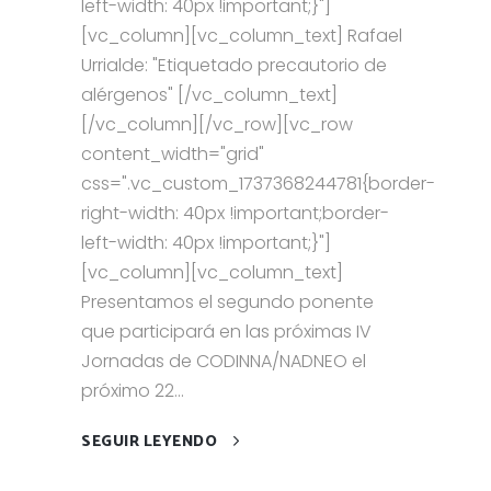
left-width: 40px !important;}"]
[vc_column][vc_column_text] Rafael
Urrialde: "Etiquetado precautorio de
alérgenos" [/vc_column_text]
[/vc_column][/vc_row][vc_row
content_width="grid"
css=".vc_custom_1737368244781{border-
right-width: 40px !important;border-
left-width: 40px !important;}"]
[vc_column][vc_column_text]
Presentamos el segundo ponente
que participará en las próximas IV
Jornadas de CODINNA/NADNEO el
próximo 22...
SEGUIR LEYENDO