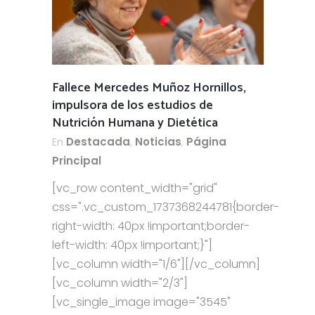
Fallece Mercedes Muñoz Hornillos,
impulsora de los estudios de
Nutrición Humana y Dietética
En
Destacada
,
Noticias
,
Página
Principal
[vc_row content_width="grid"
css=".vc_custom_1737368244781{border-
right-width: 40px !important;border-
left-width: 40px !important;}"]
[vc_column width="1/6"][/vc_column]
[vc_column width="2/3"]
[vc_single_image image="3545"