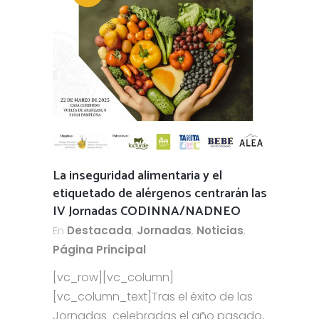
La inseguridad alimentaria y el
etiquetado de alérgenos centrarán las
IV Jornadas CODINNA/NADNEO
En
Destacada
,
Jornadas
,
Noticias
,
Página Principal
[vc_row][vc_column]
[vc_column_text]Tras el éxito de las
Jornadas celebradas el año pasado,