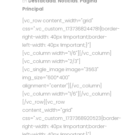
En
Destacada
,
Noticias
,
Página
Principal
[vc_row content_width="grid"
css=".vc_custom_1737368244781{border-
right-width: 40px !important;border-
left-width: 40px !important;}"]
[vc_column width="1/6"][/vc_column]
[vc_column width="2/3"]
[vc_single_image image="3563"
img_size="600*400"
alignment="center"][/vc_column]
[vc_column width="1/6"][/vc_column]
[/vc_row][vc_row
content_width="grid"
css=".vc_custom_1737368920523{border-
right-width: 40px !important;border-
left-width: 40px !important;}"]