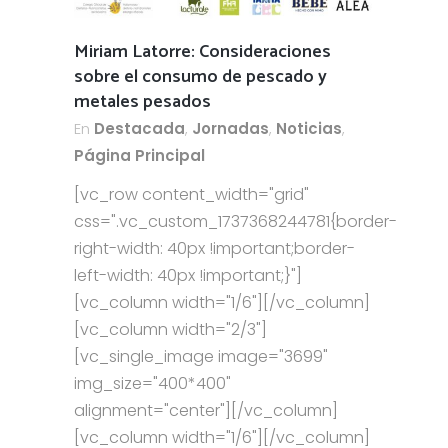
Miriam Latorre: Consideraciones
sobre el consumo de pescado y
metales pesados
En
Destacada
,
Jornadas
,
Noticias
,
Página Principal
[vc_row content_width="grid"
css=".vc_custom_1737368244781{border-
right-width: 40px !important;border-
left-width: 40px !important;}"]
[vc_column width="1/6"][/vc_column]
[vc_column width="2/3"]
[vc_single_image image="3699"
img_size="400*400"
alignment="center"][/vc_column]
[vc_column width="1/6"][/vc_column]