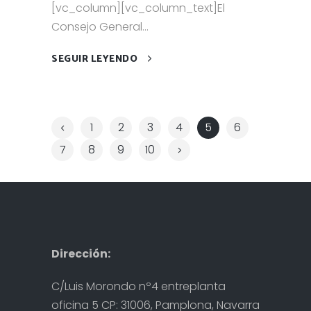
[vc_column][vc_column_text]El
Consejo General...
SEGUIR LEYENDO
1
2
3
4
5
6
7
8
9
10
Dirección:
C/Luis Morondo nº4 entreplanta
oficina 5 CP: 31006, Pamplona, Navarra