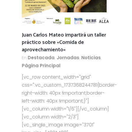
Juan Carlos Mateo impartirá un taller
práctico sobre «Comida de
aprovechamiento»
En
Destacada
,
Jornadas
,
Noticias
,
Página Principal
[vc_row content_width="grid"
css=".vc_custom_1737368244781{border-
right-width: 40px !important;border-
left-width: 40px !important;}"]
[vc_column width="1/6"][/vc_column]
[vc_column width="2/3"]
[vc_single_image image="3701"