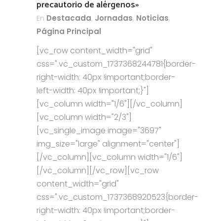
precautorio de alérgenos»
En
Destacada
,
Jornadas
,
Noticias
,
Página Principal
[vc_row content_width="grid"
css=".vc_custom_1737368244781{border-
right-width: 40px !important;border-
left-width: 40px !important;}"]
[vc_column width="1/6"][/vc_column]
[vc_column width="2/3"]
[vc_single_image image="3697"
img_size="large" alignment="center"]
[/vc_column][vc_column width="1/6"]
[/vc_column][/vc_row][vc_row
content_width="grid"
css=".vc_custom_1737368920523{border-
right-width: 40px !important;border-