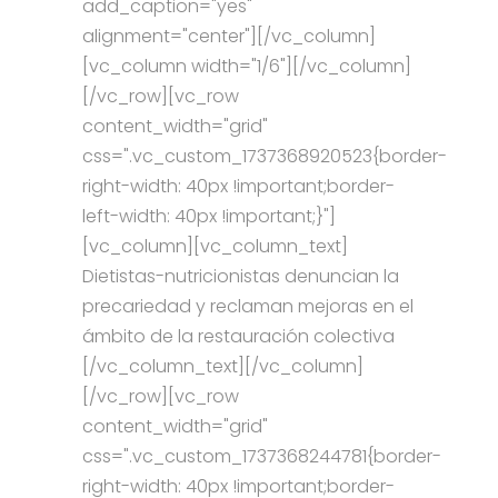
add_caption="yes"
alignment="center"][/vc_column]
[vc_column width="1/6"][/vc_column]
[/vc_row][vc_row
content_width="grid"
css=".vc_custom_1737368920523{border-
right-width: 40px !important;border-
left-width: 40px !important;}"]
[vc_column][vc_column_text]
Dietistas-nutricionistas denuncian la
precariedad y reclaman mejoras en el
ámbito de la restauración colectiva
[/vc_column_text][/vc_column]
[/vc_row][vc_row
content_width="grid"
css=".vc_custom_1737368244781{border-
right-width: 40px !important;border-